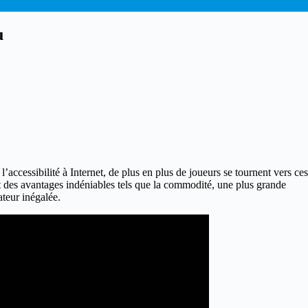
u
accessibilité à Internet, de plus en plus de joueurs se tournent vers ces
nt des avantages indéniables tels que la commodité, une plus grande
ateur inégalée.