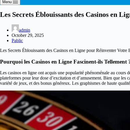
Menu
Les Secrets Éblouissants des Casinos en Li
admin
October 29, 2025
Pablic
Les Secrets Éblouissants des Casinos en Ligne pour Réinventer Votre 
Pourquoi les Casinos en Ligne Fascinent-ils Tellement 
Les casinos en ligne ont acquis une popularité phénoménale au cours des 
plateformes pour leur dose d’excitation et d’amusement. Bien que les cas
variété de jeux, et des bonus généreux. Les graphismes de haute qualité 