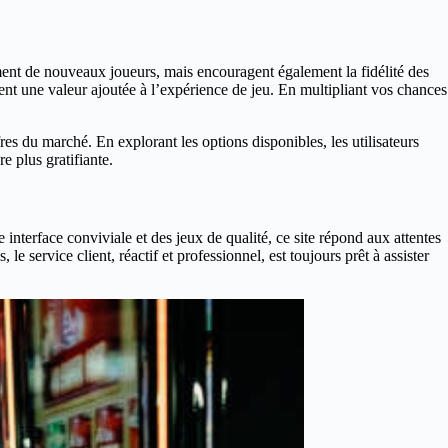
ement de nouveaux joueurs, mais encouragent également la fidélité des
ment une valeur ajoutée à l’expérience de jeu. En multipliant vos chances
res du marché. En explorant les options disponibles, les utilisateurs
e plus gratifiante.
terface conviviale et des jeux de qualité, ce site répond aux attentes
e service client, réactif et professionnel, est toujours prêt à assister