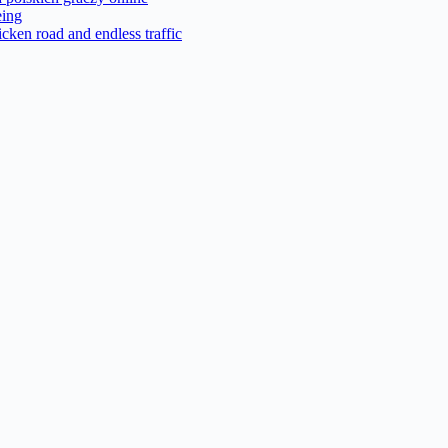
eing
cken road and endless traffic