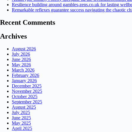
Resilience building around gambles-zens.co.uk for lasting wellb
Remarkable reflexes guarantee success navigating the chaotic chi
Recent Comments
Archives
August 2026
July 2026
June 2026
May 2026
March 2026
February 2026
January 2026
December 2025
November 2025
October 2025
September 2025
August 2025
July 2025
June 2025
May 2025
April 2025