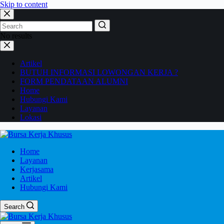
Skip to content
No results
Artikel
BUTUH INFORMASI LOWONGAN KERJA ?
FORM PENDATAAN ALUMNI
Home
Hubungi Kami
Layanan
Lokasi
Home
Layanan
Kerjasama
Artikel
Hubungi Kami
Search