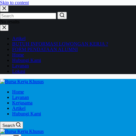
Skip to content
No results
Artikel
BUTUH INFORMASI LOWONGAN KERJA ?
FORM PENDATAAN ALUMNI
Home
Hubungi Kami
Layanan
Lokasi
Home
Layanan
Kerjasama
Artikel
Hubungi Kami
Search