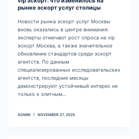
vip эскорт: что изменилось на
рынке эскорт услуг столицы
Новости рынка эскорт услуг Москвы
вновь оказались в центре внимания:
эксперты отмечают рост спроса на vip
эскорт Москва, а также значительное
обновление стандартов среди эскорт
агентств. По данным
специализированных исследовательских
агентств, последние месяцы
демонстрируют устойчивый интерес не
только к элитным…
ADMIN
NOVEMBER 27, 2025