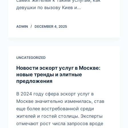
самих жителей к таким услугам, как
девушки по вызову Киев и…
ADMIN
DECEMBER 4, 2025
UNCATEGORIZED
Новости эскорт услуг в Москве:
новые тренды и элитные
предложения
В 2024 году сфера эскорт услуг в
Москве значительно изменилась, став
еще более востребованной среди
жителей и гостей столицы. Эксперты
отмечают рост числа запросов вроде