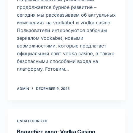
продолжается бурное развитие –
сегодня мы рассказываем об актуальных
изменениях на vodkabet и vodka casino.
Пользователи интересуются рабочим
зеркалом vodkabet, новыми
возможностями, которые предлагает
официальный сайт vodka casino, а также
безопасными способами входа на
платформу. Готовим…
ADMIN
DECEMBER 9, 2025
UNCATEGORIZED
Водкебет вход: Vodka Casino