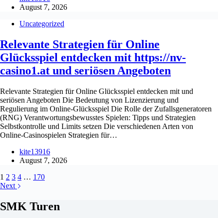
August 7, 2026
Uncategorized
Relevante Strategien für Online
Glücksspiel entdecken mit https://nv-
casino1.at und seriösen Angeboten
Relevante Strategien für Online Glücksspiel entdecken mit und
seriösen Angeboten Die Bedeutung von Lizenzierung und
Regulierung im Online-Glücksspiel Die Rolle der Zufallsgeneratoren
(RNG) Verantwortungsbewusstes Spielen: Tipps und Strategien
Selbstkontrolle und Limits setzen Die verschiedenen Arten von
Online-Casinospielen Strategien für…
kite13916
August 7, 2026
1
2
3
4
…
170
Next
SMK Turen