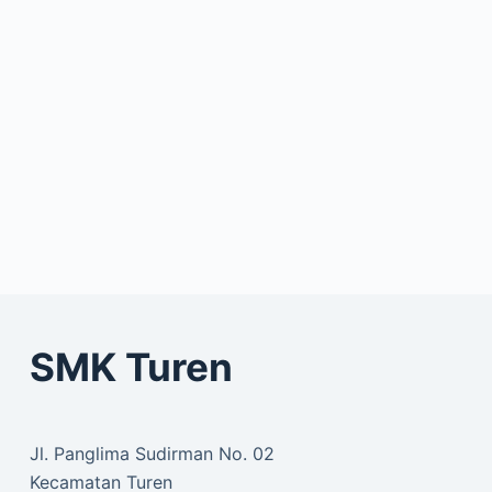
ADMIN
OCTOBER 14, 2025
SMK Turen
Jl. Panglima Sudirman No. 02
Kecamatan Turen