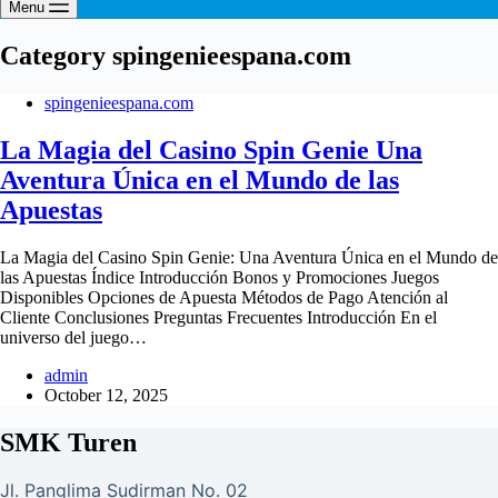
Menu
Category
spingenieespana.com
spingenieespana.com
La Magia del Casino Spin Genie Una
Aventura Única en el Mundo de las
Apuestas
La Magia del Casino Spin Genie: Una Aventura Única en el Mundo de
las Apuestas Índice Introducción Bonos y Promociones Juegos
Disponibles Opciones de Apuesta Métodos de Pago Atención al
Cliente Conclusiones Preguntas Frecuentes Introducción En el
universo del juego…
admin
October 12, 2025
SMK Turen
Jl. Panglima Sudirman No. 02