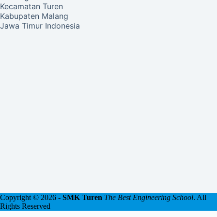
Kecamatan Turen
Kabupaten Malang
Jawa Timur Indonesia
Copyright © 2026 -
SMK Turen
The Best Engineering School
. All
Rights Reserved