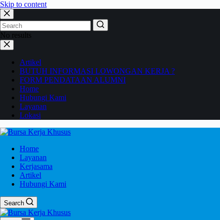
Skip to content
No results
Artikel
BUTUH INFORMASI LOWONGAN KERJA ?
FORM PENDATAAN ALUMNI
Home
Hubungi Kami
Layanan
Lokasi
Home
Layanan
Kerjasama
Artikel
Hubungi Kami
Search