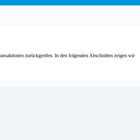
nsaktionen zurückgreifen. In den folgenden Abschnitten zeigen wir