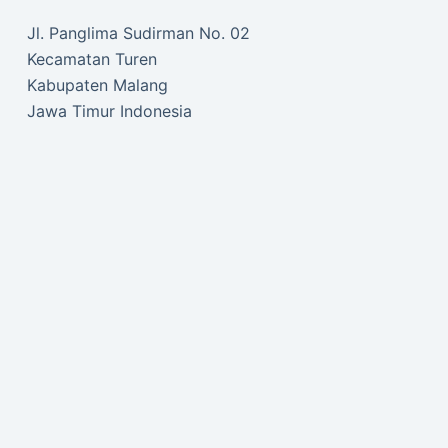
Jl. Panglima Sudirman No. 02
Kecamatan Turen
Kabupaten Malang
Jawa Timur Indonesia