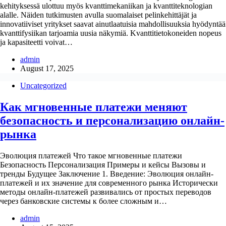
kehityksessä ulottuu myös kvanttimekaniikan ja kvanttiteknologian
alalle. Näiden tutkimusten avulla suomalaiset pelinkehittäjät ja
innovatiiviset yritykset saavat ainutlaatuisia mahdollisuuksia hyödyntää
kvanttifysiikan tarjoamia uusia näkymiä. Kvanttitietokoneiden nopeus
ja kapasiteetti voivat…
admin
August 17, 2025
Uncategorized
Как мгновенные платежи меняют
безопасность и персонализацию онлайн-
рынка
Эволюция платежей Что такое мгновенные платежи
Безопасность Персонализация Примеры и кейсы Вызовы и
тренды Будущее Заключение 1. Введение: Эволюция онлайн-
платежей и их значение для современного рынка Исторически
методы онлайн-платежей развивались от простых переводов
через банковские системы к более сложным и…
admin