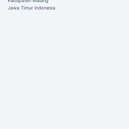
Kabupaten Malang
Jawa Timur Indonesia