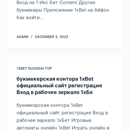
Вход на 1 Икс Бет Content Другие
букмекеры Приложение 1хBet на Айфон
Как войти…
ADMIN
DECEMBER 3, 2023
1XBET RUSSIAN TOP
букмекерская контора 1xBet
официальный сайт регистрация
Вход в рабочее зеркало 1хБе
букмекерская контора 1xBet
официальный сайт регистрация Вход в
рабочее зеркало 1хБет Игровые
автоматы онлайн 1xBet Играть онлайн в