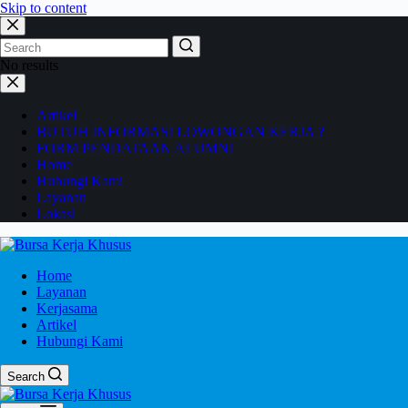
Skip to content
No results
Artikel
BUTUH INFORMASI LOWONGAN KERJA ?
FORM PENDATAAN ALUMNI
Home
Hubungi Kami
Layanan
Lokasi
Home
Layanan
Kerjasama
Artikel
Hubungi Kami
Search