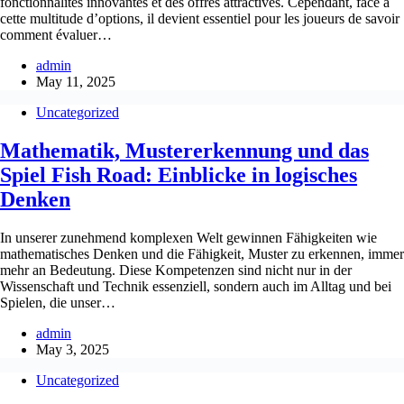
fonctionnalités innovantes et des offres attractives. Cependant, face à
cette multitude d’options, il devient essentiel pour les joueurs de savoir
comment évaluer…
admin
May 11, 2025
Uncategorized
Mathematik, Mustererkennung und das
Spiel Fish Road: Einblicke in logisches
Denken
In unserer zunehmend komplexen Welt gewinnen Fähigkeiten wie
mathematisches Denken und die Fähigkeit, Muster zu erkennen, immer
mehr an Bedeutung. Diese Kompetenzen sind nicht nur in der
Wissenschaft und Technik essenziell, sondern auch im Alltag und bei
Spielen, die unser…
admin
May 3, 2025
Uncategorized