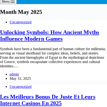
Menu
Month
May 2025
Uncategorized
Unlocking Symbols: How Ancient Myths
Influence Modern Games
Symbols have been a fundamental part of human culture for millennia,
serving as visual shorthand for complex ideas, beliefs, and stories.
From the ancient hieroglyphs of Egypt to the mythological depictions
of Greece, symbols encapsulate collective experiences and cultural
identities.…
admin
May 31, 2025
Uncategorized
Les Meilleurs Bonus De Juste Et Leurs
Internet Casinos En 2025