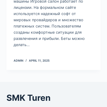
машины Игровой салон работает по
лицензии. На формальном сайте
используется надежный софт от
мировых провайдеров и множество
платежных систем. Пользователям
созданы комфортные ситуации для
развлечения и прибыли. Беты можно
делать…
ADMIN
APRIL 11, 2025
SMK Turen