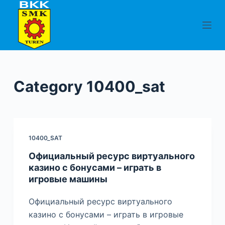
S
k
i
p
t
o
Category
10400_sat
c
o
n
t
10400_SAT
e
n
Официальный ресурс виртуального
казино с бонусами – играть в
t
игровые машины
Официальный ресурс виртуального
казино с бонусами – играть в игровые