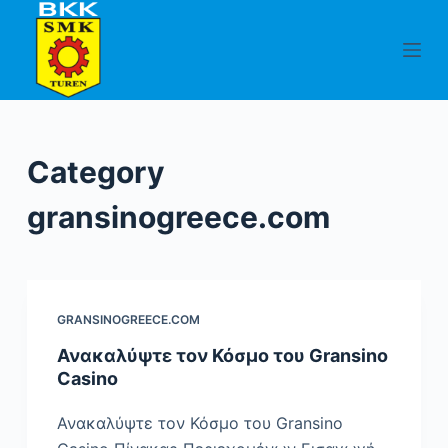
S
k
i
p
t
o
Category
c
o
gransinogreece.com
n
t
e
n
GRANSINOGREECE.COM
t
Ανακαλύψτε τον Κόσμο του Gransino
Casino
Ανακαλύψτε τον Κόσμο του Gransino