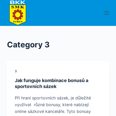
S
k
i
p
t
o
Category
3
c
o
n
t
3
e
n
Jak funguje kombinace bonusů a
sportovních sázek
t
Při hraní sportovních sázek, je důležité
využívat různé bonusy, které nabízejí
online sázkové kanceláře. Tyto bonusy