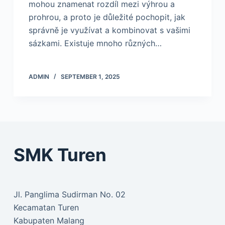
mohou znamenat rozdíl mezi výhrou a
prohrou, a proto je důležité pochopit, jak
správně je využívat a kombinovat s vašimi
sázkami. Existuje mnoho různých…
ADMIN
SEPTEMBER 1, 2025
SMK Turen
Jl. Panglima Sudirman No. 02
Kecamatan Turen
Kabupaten Malang