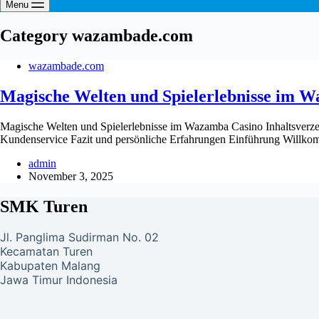
Menu
Category
wazambade.com
wazambade.com
Magische Welten und Spielerlebnisse im 
Magische Welten und Spielerlebnisse im Wazamba Casino Inhaltsverz
Kundenservice Fazit und persönliche Erfahrungen Einführung Willko
admin
November 3, 2025
SMK Turen
Jl. Panglima Sudirman No. 02
Kecamatan Turen
Kabupaten Malang
Jawa Timur Indonesia