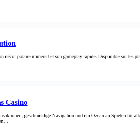
ution
 son décor polaire immersif et son gameplay rapide. Disponible sur les 
s Casino
nsaktionen, geschmeidige Navigation und ein Ozean an Spielen für alle 
ugen…