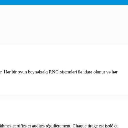
ir. Hər bir oyun beynəlxalq RNG sistemləri ilə idarə olunur və hər
hmes certifiés et audités régulièrement. Chaque tirage est isolé et