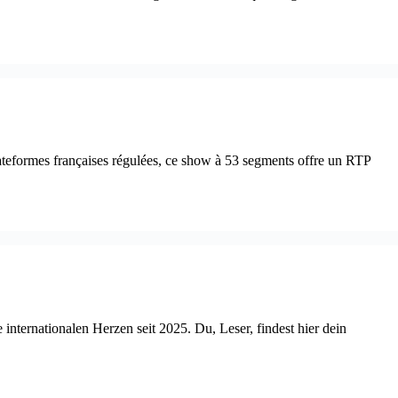
plateformes françaises régulées, ce show à 53 segments offre un RTP
internationalen Herzen seit 2025. Du, Leser, findest hier dein