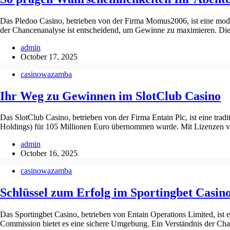
Das Pledoo Casino, betrieben von der Firma Momus2006, ist eine moder
der Chancenanalyse ist entscheidend, um Gewinne zu maximieren. Dies
admin
October 17, 2025
casinowazamba
Ihr Weg zu Gewinnen im SlotClub Casino
Das SlotClub Casino, betrieben von der Firma Entain Plc, ist eine tr
Holdings) für 105 Millionen Euro übernommen wurde. Mit Lizenzen
admin
October 16, 2025
casinowazamba
Schlüssel zum Erfolg im Sportingbet Casin
Das Sportingbet Casino, betrieben von Entain Operations Limited, ist
Commission bietet es eine sichere Umgebung. Ein Verständnis der C