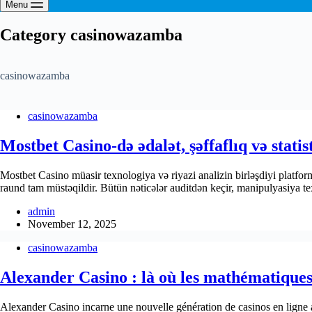
Menu
Category
casinowazamba
casinowazamba
casinowazamba
Mostbet Casino-də ədalət, şəffaflıq və statis
Mostbet Casino müasir texnologiya və riyazi analizin birləşdiyi platfor
raund tam müstəqildir. Bütün nəticələr auditdən keçir, manipulyasiya 
admin
November 12, 2025
casinowazamba
Alexander Casino : là où les mathématiques
Alexander Casino incarne une nouvelle génération de casinos en ligne axé