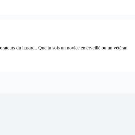
plorateurs du hasard.. Que tu sois un novice émerveillé ou un vétéran