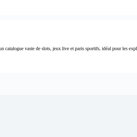
catalogue vaste de slots, jeux live et paris sportifs, idéal pour les ex