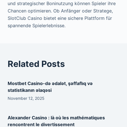
und strategischer Boninutzung können Spieler ihre
Chancen optimieren. Ob Anfänger oder Stratege,
SlotClub Casino bietet eine sichere Plattform für
spannende Spielerlebnisse.
Related Posts
Mostbet Casino-də ədalət, şəffaflıq və
statistikanın əlaqəsi
November 12, 2025
Alexander Casino : là où les mathématiques
rencontrent le divertissement