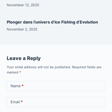
November 12, 2025
Plonger dans l’univers d’Ice Fishing d’Evolution
November 2, 2025
Leave a Reply
Your email address will not be published.
Required fields are
marked
*
Name
*
Email
*