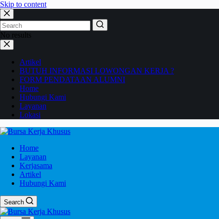
Skip to content
No results
Artikel
BUTUH INFORMASI LOWONGAN KERJA ?
FORM PENDATAAN ALUMNI
Home
Hubungi Kami
Layanan
Lokasi
Home
Layanan
Kerjasama
Artikel
Hubungi Kami
Search