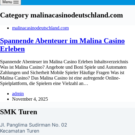
Menu
Category
malinacasinodeutschland.com
malinacasinodeutschland.com
Spannende Abenteuer im Malina Casino
Erleben
Spannende Abenteuer im Malina Casino Erleben Inhaltsverzeichnis
Was ist Malina Casino? Angebote und Boni Spiele und Automaten
Zahlungen und Sicherheit Mobile Spieler Häufige Fragen Was ist
Malina Casino? Das Malina Casino ist eine aufregende Online-
Spielplattform, die Spielern eine Vielzahl an…
admin
November 4, 2025
SMK Turen
Jl. Panglima Sudirman No. 02
Kecamatan Turen