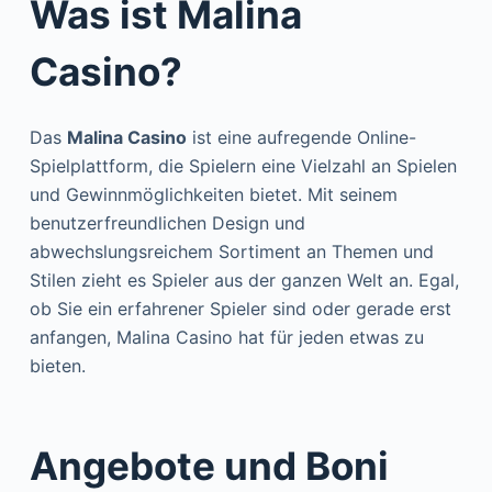
Was ist Malina
Casino?
Das
Malina Casino
ist eine aufregende Online-
Spielplattform, die Spielern eine Vielzahl an Spielen
und Gewinnmöglichkeiten bietet. Mit seinem
benutzerfreundlichen Design und
abwechslungsreichem Sortiment an Themen und
Stilen zieht es Spieler aus der ganzen Welt an. Egal,
ob Sie ein erfahrener Spieler sind oder gerade erst
anfangen, Malina Casino hat für jeden etwas zu
bieten.
Angebote und Boni