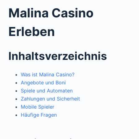
Malina Casino
Erleben
Inhaltsverzeichnis
Was ist Malina Casino?
Angebote und Boni
Spiele und Automaten
Zahlungen und Sicherheit
Mobile Spieler
Häufige Fragen