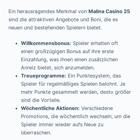
Ein herausragendes Merkmal von
Malina Casino 25
sind die attraktiven Angebote und Boni, die es
neuen und bestehenden Spielern bietet.
Willkommensbonus:
Spieler erhalten oft
einen großzügigen Bonus auf ihre erste
Einzahlung, was ihnen einen zusätzlichen
Anreiz bietet, sich anzumelden.
Treueprogramme:
Ein Punktesystem, das
Spieler für regelmäßiges Spielen belohnt. Je
mehr Punkte gesammelt werden, desto größer
sind die Vorteile.
Wöchentliche Aktionen:
Verschiedene
Promotions, die wöchentlich wechseln, um die
Spieler immer wieder aufs Neue zu
überraschen.