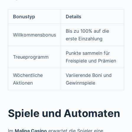
Bonustyp
Details
Bis zu 100% auf die
Willkommensbonus
erste Einzahlung
Punkte sammeln für
Treueprogramm
Freispiele und Prämien
Wöchentliche
Variierende Boni und
Aktionen
Gewinnspiele
Spiele und Automaten
Im
Malina Casino
erwartet die Spieler eine