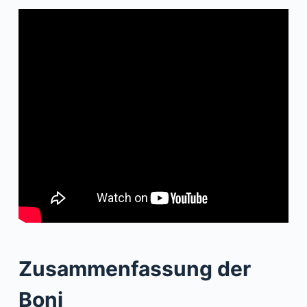
Zusammenfassung der
Boni