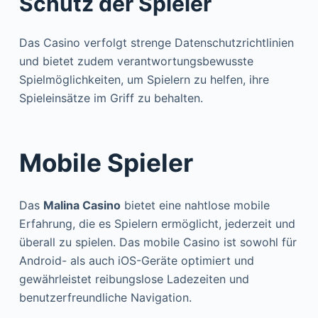
Schutz der Spieler
Das Casino verfolgt strenge Datenschutzrichtlinien
und bietet zudem verantwortungsbewusste
Spielmöglichkeiten, um Spielern zu helfen, ihre
Spieleinsätze im Griff zu behalten.
Mobile Spieler
Das
Malina Casino
bietet eine nahtlose mobile
Erfahrung, die es Spielern ermöglicht, jederzeit und
überall zu spielen. Das mobile Casino ist sowohl für
Android- als auch iOS-Geräte optimiert und
gewährleistet reibungslose Ladezeiten und
benutzerfreundliche Navigation.