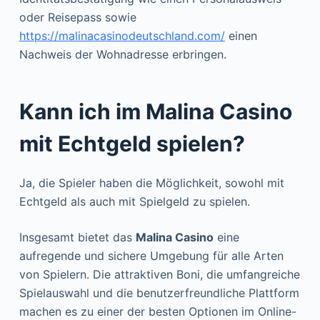
oder Reisepass sowie
https://malinacasinodeutschland.com/
einen
Nachweis der Wohnadresse erbringen.
Kann ich im Malina Casino
mit Echtgeld spielen?
Ja, die Spieler haben die Möglichkeit, sowohl mit
Echtgeld als auch mit Spielgeld zu spielen.
Insgesamt bietet das
Malina Casino
eine
aufregende und sichere Umgebung für alle Arten
von Spielern. Die attraktiven Boni, die umfangreiche
Spielauswahl und die benutzerfreundliche Plattform
machen es zu einer der besten Optionen im Online-