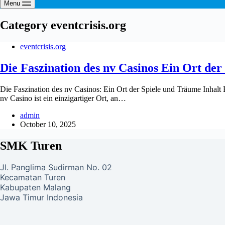
Menu
Category
eventcrisis.org
eventcrisis.org
Die Faszination des nv Casinos Ein Ort de
Die Faszination des nv Casinos: Ein Ort der Spiele und Träume Inhal
nv Casino ist ein einzigartiger Ort, an…
admin
October 10, 2025
SMK Turen
Jl. Panglima Sudirman No. 02
Kecamatan Turen
Kabupaten Malang
Jawa Timur Indonesia