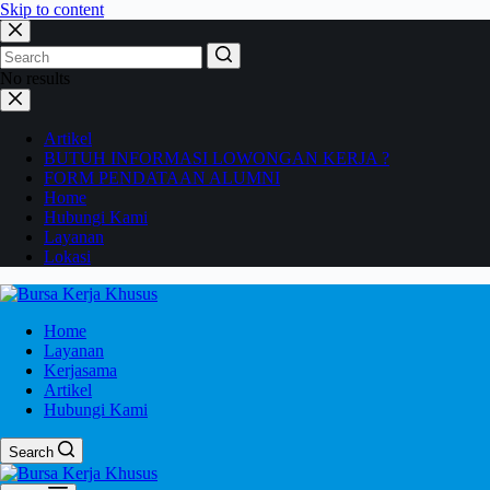
Skip to content
No results
Artikel
BUTUH INFORMASI LOWONGAN KERJA ?
FORM PENDATAAN ALUMNI
Home
Hubungi Kami
Layanan
Lokasi
Home
Layanan
Kerjasama
Artikel
Hubungi Kami
Search