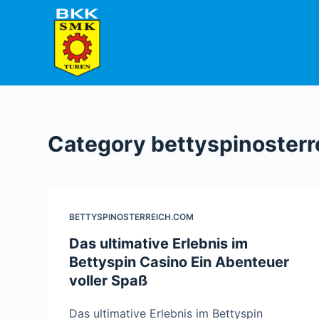
S
k
i
p
t
o
c
Category
bettyspinosterr
o
n
t
e
BETTYSPINOSTERREICH.COM
n
t
Das ultimative Erlebnis im
Bettyspin Casino Ein Abenteuer
voller Spaß
Das ultimative Erlebnis im Bettyspin