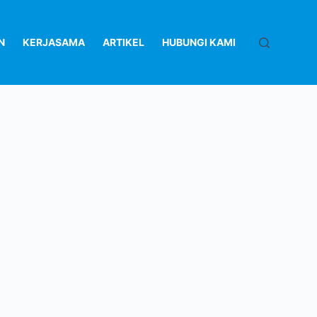
N
KERJASAMA
ARTIKEL
HUBUNGI KAMI