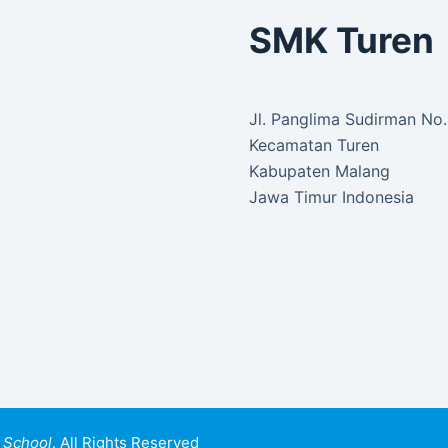
SMK Turen
Jl. Panglima Sudirman No
Kecamatan Turen
Kabupaten Malang
Jawa Timur Indonesia
 School
. All Rights Reserved