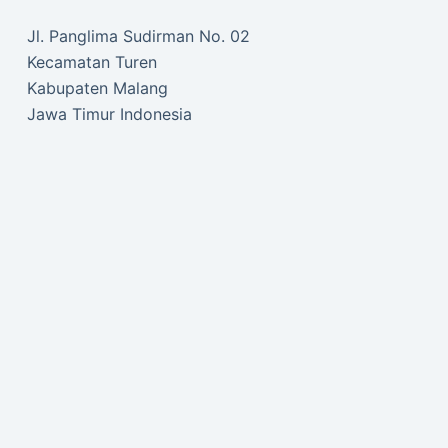
Jl. Panglima Sudirman No. 02
Kecamatan Turen
Kabupaten Malang
Jawa Timur Indonesia