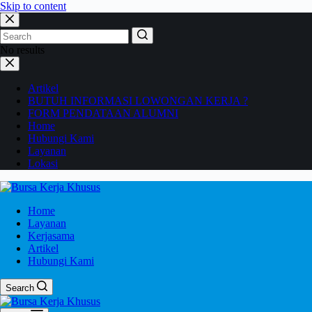
Skip to content
No results
Artikel
BUTUH INFORMASI LOWONGAN KERJA ?
FORM PENDATAAN ALUMNI
Home
Hubungi Kami
Layanan
Lokasi
Home
Layanan
Kerjasama
Artikel
Hubungi Kami
Search