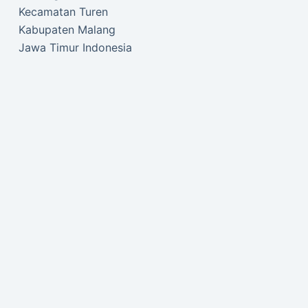
Kecamatan Turen
Kabupaten Malang
Jawa Timur Indonesia