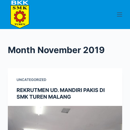
S
k
i
p
t
o
Month
November 2019
c
o
n
t
UNCATEGORIZED
e
n
REKRUTMEN UD. MANDIRI PAKIS DI
SMK TUREN MALANG
t