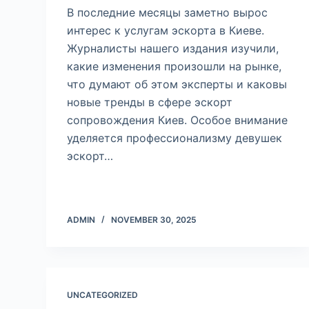
В последние месяцы заметно вырос
интерес к услугам эскорта в Киеве.
Журналисты нашего издания изучили,
какие изменения произошли на рынке,
что думают об этом эксперты и каковы
новые тренды в сфере эскорт
сопровождения Киев. Особое внимание
уделяется профессионализму девушек
эскорт…
ADMIN
NOVEMBER 30, 2025
UNCATEGORIZED