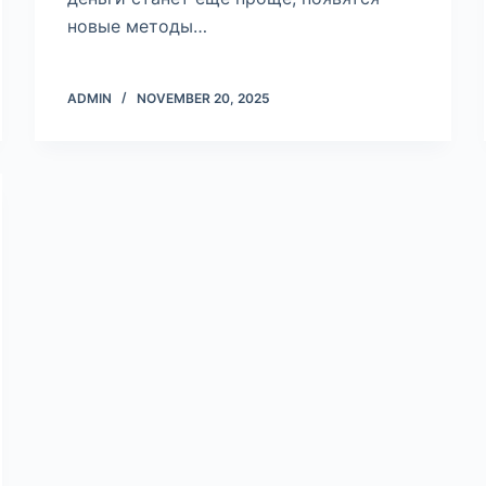
новые методы…
ADMIN
NOVEMBER 20, 2025