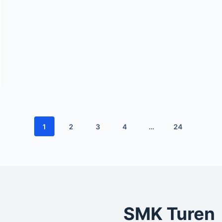
1
2
3
4
…
24
SMK Turen