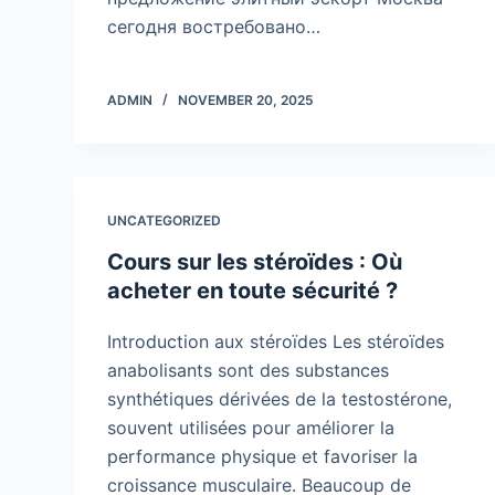
сегодня востребовано…
ADMIN
NOVEMBER 20, 2025
UNCATEGORIZED
Cours sur les stéroïdes : Où
acheter en toute sécurité ?
Introduction aux stéroïdes Les stéroïdes
anabolisants sont des substances
synthétiques dérivées de la testostérone,
souvent utilisées pour améliorer la
performance physique et favoriser la
croissance musculaire. Beaucoup de