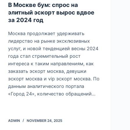
В Москве бум: спрос на
элитный эскорт вырос вдвое
за 2024 год
Москва продолжает удерживать
лидерство на рынке эксклюзивных
услуг, и новой тенденцией весны 2024
года стал стремительный рост
интереса к таким направлениям, как
заказать эскорт москва, девушки
эскорт москва и vip эскорт москва. По
данным аналитического портала
«Город 24», количество обращений…
ADMIN
NOVEMBER 24, 2025