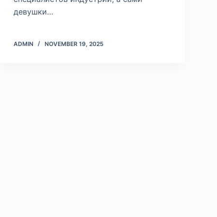
девушки…
ADMIN
NOVEMBER 19, 2025