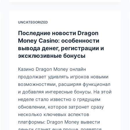
UNCATEGORIZED
Последние новости Dragon
Money Casino: особенности
вывода денег, регистрации и
эксклюзивные бонусы
Казино Dragon Money онлайн
продолжает удивлять игроков новыми
возможностями, расширяя функционал
и добавляя интересные бонусы. На этой
неделе стало известно о грядущем
обновлении, которое затронет сразу
несколько ключевых аспектов
платформы: Dragon Money вывести
деньги станет еще проще, появятся