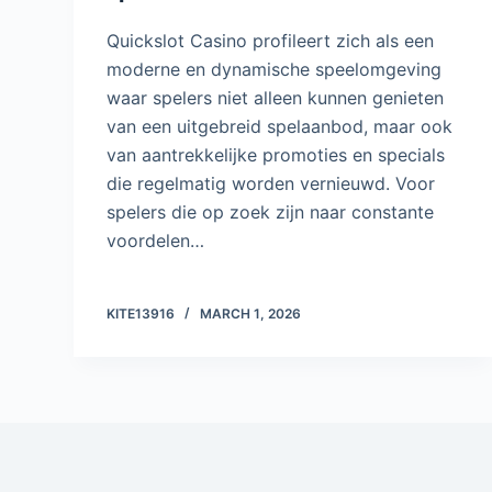
Quickslot Casino profileert zich als een
moderne en dynamische speelomgeving
waar spelers niet alleen kunnen genieten
van een uitgebreid spelaanbod, maar ook
van aantrekkelijke promoties en specials
die regelmatig worden vernieuwd. Voor
spelers die op zoek zijn naar constante
voordelen…
KITE13916
MARCH 1, 2026