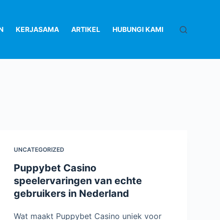
N
KERJASAMA
ARTIKEL
HUBUNGI KAMI
UNCATEGORIZED
Puppybet Casino
speelervaringen van echte
gebruikers in Nederland
Wat maakt Puppybet Casino uniek voor