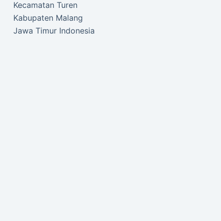
Kecamatan Turen
Kabupaten Malang
Jawa Timur Indonesia