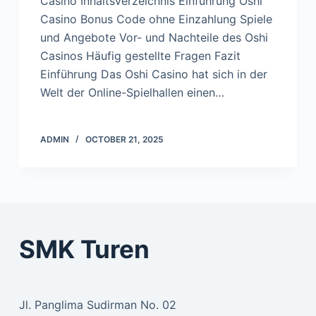
Casino Inhaltsverzeichnis Einführung Oshi
Casino Bonus Code ohne Einzahlung Spiele
und Angebote Vor- und Nachteile des Oshi
Casinos Häufig gestellte Fragen Fazit
Einführung Das Oshi Casino hat sich in der
Welt der Online-Spielhallen einen…
ADMIN
OCTOBER 21, 2025
SMK Turen
Jl. Panglima Sudirman No. 02