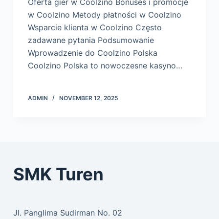
Oferta gier w Coolzino Bonuses i promocje
w Coolzino Metody płatności w Coolzino
Wsparcie klienta w Coolzino Często
zadawane pytania Podsumowanie
Wprowadzenie do Coolzino Polska
Coolzino Polska to nowoczesne kasyno…
ADMIN
NOVEMBER 12, 2025
SMK Turen
Jl. Panglima Sudirman No. 02