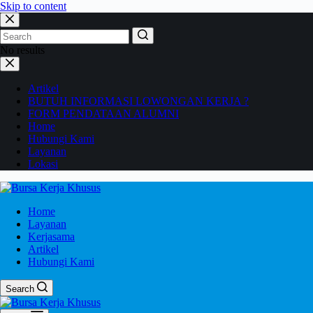
Skip to content
No results
Artikel
BUTUH INFORMASI LOWONGAN KERJA ?
FORM PENDATAAN ALUMNI
Home
Hubungi Kami
Layanan
Lokasi
Home
Layanan
Kerjasama
Artikel
Hubungi Kami
Search