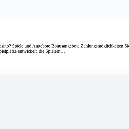
asino? Spiele und Angebote Bonusangebote Zahlungsmöglichkeiten Sic
pielplätze entwickelt, die Spielern…