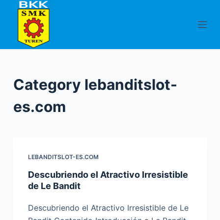
S
k
i
p
t
o
Category
lebanditslot-
c
o
es.com
n
t
e
n
LEBANDITSLOT-ES.COM
t
Descubriendo el Atractivo Irresistible
de Le Bandit
Descubriendo el Atractivo Irresistible de Le