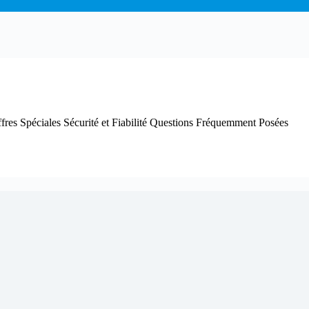
ffres Spéciales Sécurité et Fiabilité Questions Fréquemment Posées