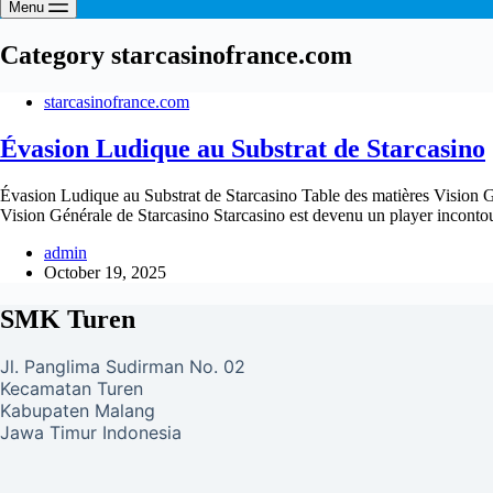
Menu
Category
starcasinofrance.com
starcasinofrance.com
Évasion Ludique au Substrat de Starcasino
Évasion Ludique au Substrat de Starcasino Table des matières Vision G
Vision Générale de Starcasino Starcasino est devenu un player incont
admin
October 19, 2025
SMK Turen
Jl. Panglima Sudirman No. 02
Kecamatan Turen
Kabupaten Malang
Jawa Timur Indonesia