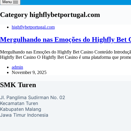
Menu
Category
highflybetportugal.com
highflybetportugal.com
Mergulhando nas Emoções do Highfly Bet 
Mergulhando nas Emoções do Highfly Bet Casino Conteúdo Introduçã
Highfly Bet Casino O Highfly Bet Casino é uma plataforma que pro
admin
November 9, 2025
SMK Turen
Jl. Panglima Sudirman No. 02
Kecamatan Turen
Kabupaten Malang
Jawa Timur Indonesia