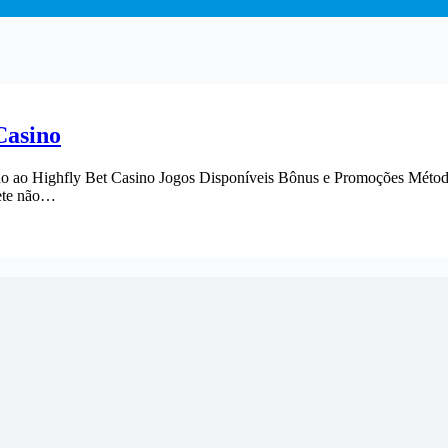
Casino
o ao Highfly Bet Casino Jogos Disponíveis Bônus e Promoções Métod
mete não…