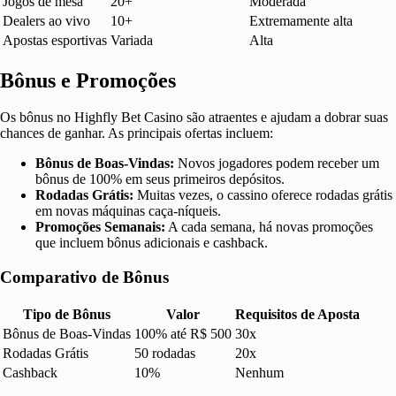
Jogos de mesa
20+
Moderada
Dealers ao vivo
10+
Extremamente alta
Apostas esportivas
Variada
Alta
Bônus e Promoções
Os bônus no Highfly Bet Casino são atraentes e ajudam a dobrar suas
chances de ganhar. As principais ofertas incluem:
Bônus de Boas-Vindas:
Novos jogadores podem receber um
bônus de 100% em seus primeiros depósitos.
Rodadas Grátis:
Muitas vezes, o cassino oferece rodadas grátis
em novas máquinas caça-níqueis.
Promoções Semanais:
A cada semana, há novas promoções
que incluem bônus adicionais e cashback.
Comparativo de Bônus
Tipo de Bônus
Valor
Requisitos de Aposta
Bônus de Boas-Vindas
100% até R$ 500
30x
Rodadas Grátis
50 rodadas
20x
Cashback
10%
Nenhum