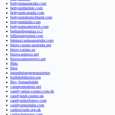
bettyspinaustralia.com
bettyspinbelgie.com
bettyspincanada.com
bettyspindeutschland.com
bettyspinitalia.com
bettyspinosterreich.com
bigbassbonanza.cc2
billionairespinit.com
bitstarzcasinoaustralia.com
bizzo-casino-australia.net
bizzo-casino.us
bizzocasinocz.net
bizzocasinogreece.net
Blitz
blog
buendnisgegenrassismus
buffaloblitzslot.org
Buy Semaglutide
campromotions.net
candy-spinz-casino.com.de
candyland-casino.uk
candyspinzfrance.com
candyspinzitalia.com
cashorcrash.org.uk
cashwinespana.com