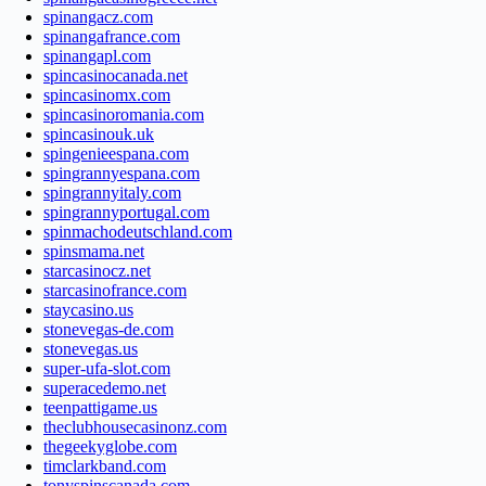
spinangacz.com
spinangafrance.com
spinangapl.com
spincasinocanada.net
spincasinomx.com
spincasinoromania.com
spincasinouk.uk
spingenieespana.com
spingrannyespana.com
spingrannyitaly.com
spingrannyportugal.com
spinmachodeutschland.com
spinsmama.net
starcasinocz.net
starcasinofrance.com
staycasino.us
stonevegas-de.com
stonevegas.us
super-ufa-slot.com
superacedemo.net
teenpattigame.us
theclubhousecasinonz.com
thegeekyglobe.com
timclarkband.com
tonyspinscanada.com