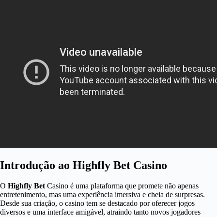
Introdução ao Highfly Bet Casino
O
Highfly Bet
Casino é uma plataforma que promete não apenas
entretenimento, mas uma experiência imersiva e cheia de surpresas.
Desde sua criação, o casino tem se destacado por oferecer jogos
diversos e uma interface amigável, atraindo tanto novos jogadores