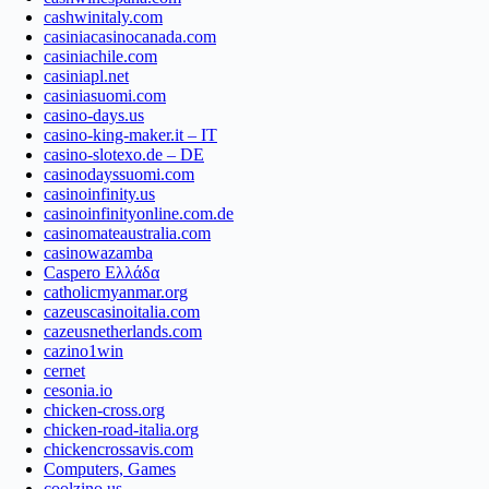
cashwinitaly.com
casiniacasinocanada.com
casiniachile.com
casiniapl.net
casiniasuomi.com
casino-days.us
casino-king-maker.it – IT
casino-slotexo.de – DE
casinodayssuomi.com
casinoinfinity.us
casinoinfinityonline.com.de
casinomateaustralia.com
casinowazamba
Caspero Ελλάδα
catholicmyanmar.org
cazeuscasinoitalia.com
cazeusnetherlands.com
cazino1win
cernet
cesonia.io
chicken-cross.org
chicken-road-italia.org
chickencrossavis.com
Computers, Games
coolzino.us