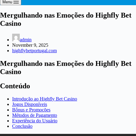
Menu
Mergulhando nas Emoções do Highfly Bet
Casino
admin
November 9, 2025
highflybetportugal.com
Mergulhando nas Emoções do Highfly Bet
Casino
Conteúdo
Introdução ao Highfly Bet Casino
Jogos Disponíveis
Bônus e Promoções
Métodos de Pagamento
Experiência do Usuário
Conclusão