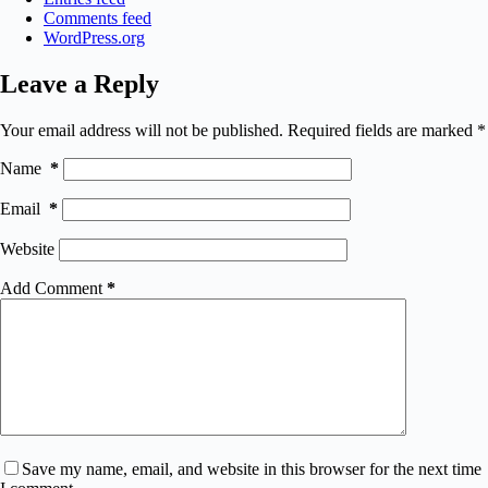
Comments feed
WordPress.org
Leave a Reply
Your email address will not be published.
Required fields are marked
*
Name
*
Email
*
Website
Add Comment
*
Save my name, email, and website in this browser for the next time