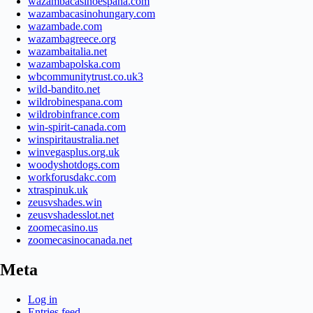
wazambacasinoespana.com
wazambacasinohungary.com
wazambade.com
wazambagreece.org
wazambaitalia.net
wazambapolska.com
wbcommunitytrust.co.uk3
wild-bandito.net
wildrobinespana.com
wildrobinfrance.com
win-spirit-canada.com
winspiritaustralia.net
winvegasplus.org.uk
woodyshotdogs.com
workforusdakc.com
xtraspinuk.uk
zeusvshades.win
zeusvshadesslot.net
zoomecasino.us
zoomecasinocanada.net
Meta
Log in
Entries feed