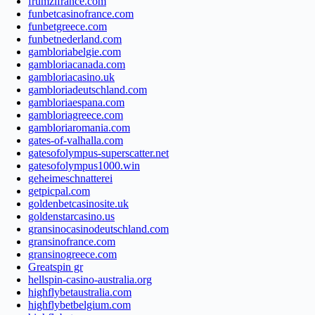
frumzifrance.com
funbetcasinofrance.com
funbetgreece.com
funbetnederland.com
gambloriabelgie.com
gambloriacanada.com
gambloriacasino.uk
gambloriadeutschland.com
gambloriaespana.com
gambloriagreece.com
gambloriaromania.com
gates-of-valhalla.com
gatesofolympus-superscatter.net
gatesofolympus1000.win
geheimeschnatterei
getpicpal.com
goldenbetcasinosite.uk
goldenstarcasino.us
gransinocasinodeutschland.com
gransinofrance.com
gransinogreece.com
Greatspin gr
hellspin-casino-australia.org
highflybetaustralia.com
highflybetbelgium.com