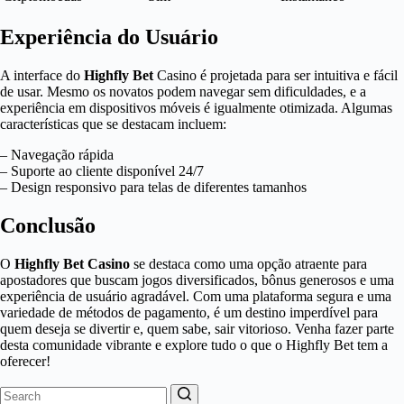
Experiência do Usuário
A interface do
Highfly Bet
Casino é projetada para ser intuitiva e fácil
de usar. Mesmo os novatos podem navegar sem dificuldades, e a
experiência em dispositivos móveis é igualmente otimizada. Algumas
características que se destacam incluem:
– Navegação rápida
– Suporte ao cliente disponível 24/7
– Design responsivo para telas de diferentes tamanhos
Conclusão
O
Highfly Bet Casino
se destaca como uma opção atraente para
apostadores que buscam jogos diversificados, bônus generosos e uma
experiência de usuário agradável. Com uma plataforma segura e uma
variedade de métodos de pagamento, é um destino imperdível para
quem deseja se divertir e, quem sabe, sair vitorioso. Venha fazer parte
desta comunidade vibrante e explore tudo o que o Highfly Bet tem a
oferecer!