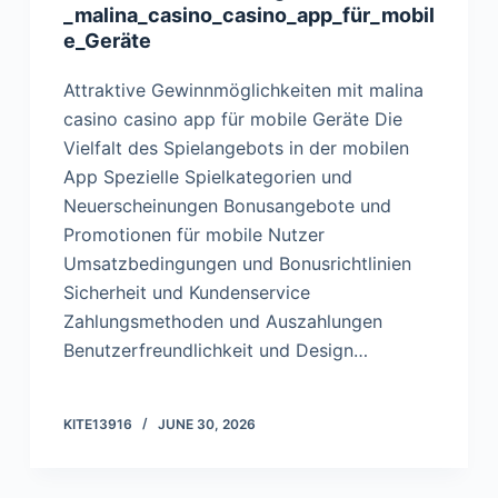
_malina_casino_casino_app_für_mobil
e_Geräte
Attraktive Gewinnmöglichkeiten mit malina
casino casino app für mobile Geräte Die
Vielfalt des Spielangebots in der mobilen
App Spezielle Spielkategorien und
Neuerscheinungen Bonusangebote und
Promotionen für mobile Nutzer
Umsatzbedingungen und Bonusrichtlinien
Sicherheit und Kundenservice
Zahlungsmethoden und Auszahlungen
Benutzerfreundlichkeit und Design…
KITE13916
JUNE 30, 2026