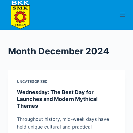
S
k
i
p
t
o
Month
December 2024
c
o
n
t
UNCATEGORIZED
e
n
Wednesday: The Best Day for
Launches and Modern Mythical
t
Themes
Throughout history, mid-week days have
held unique cultural and practical