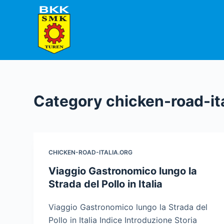
S
k
i
p
t
o
c
Category
chicken-road-ita
o
n
t
e
CHICKEN-ROAD-ITALIA.ORG
n
t
Viaggio Gastronomico lungo la
Strada del Pollo in Italia
Viaggio Gastronomico lungo la Strada del
Pollo in Italia Indice Introduzione Storia