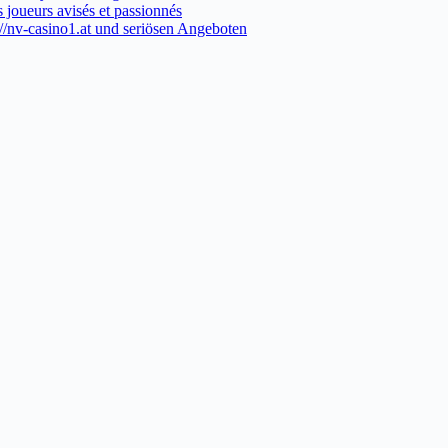
s joueurs avisés et passionnés
://nv-casino1.at und seriösen Angeboten