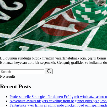
Bu oyunun sunduğu birçok fırsattan yararlanabilmek için, çeşitli bonu
Bonanza heyecan dolu bir seçenektir. Gelişmiş grafikler ve kullanıcı dos
No results
Recent Posts
Professionelle Strategien für deinen Erfolg mit winbeatz casin
Adventure awaits players traveling from beginner grizzlys quest c
Fantastiska vyer längs en slingrande chicken road och spännande