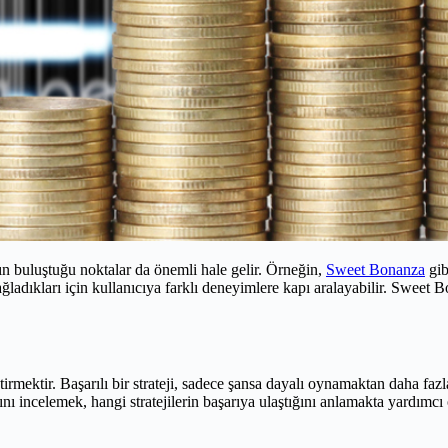
n buluştuğu noktalar da önemli hale gelir. Örneğin,
Sweet Bonanza
gib
ağladıkları için kullanıcıya farklı deneyimlere kapı aralayabilir. Sweet
irmektir. Başarılı bir strateji, sadece şansa dayalı oynamaktan daha fazla
nı incelemek, hangi stratejilerin başarıya ulaştığını anlamakta yardımcı 