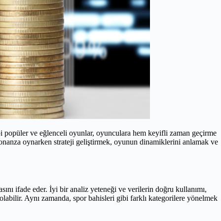
i popüler ve eğlenceli oyunlar, oyunculara hem keyifli zaman geçirme
 Bonanza oynarken strateji geliştirmek, oyunun dinamiklerini anlamak ve
sını ifade eder. İyi bir analiz yeteneği ve verilerin doğru kullanımı,
olabilir. Aynı zamanda, spor bahisleri gibi farklı kategorilere yönelmek