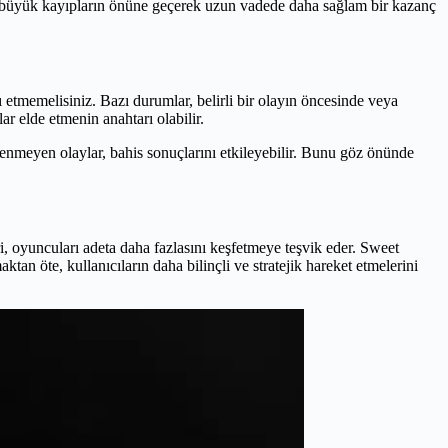
mak, büyük kayıpların önüne geçerek uzun vadede daha sağlam bir kazanç
 etmemelisiniz. Bazı durumlar, belirli bir olayın öncesinde veya
r elde etmenin anahtarı olabilir.
lenmeyen olaylar, bahis sonuçlarını etkileyebilir. Bunu göz önünde
i, oyuncuları adeta daha fazlasını keşfetmeye teşvik eder. Sweet
tan öte, kullanıcıların daha bilinçli ve stratejik hareket etmelerini