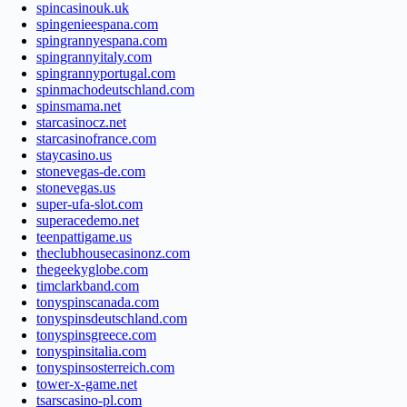
spincasinouk.uk
spingenieespana.com
spingrannyespana.com
spingrannyitaly.com
spingrannyportugal.com
spinmachodeutschland.com
spinsmama.net
starcasinocz.net
starcasinofrance.com
staycasino.us
stonevegas-de.com
stonevegas.us
super-ufa-slot.com
superacedemo.net
teenpattigame.us
theclubhousecasinonz.com
thegeekyglobe.com
timclarkband.com
tonyspinscanada.com
tonyspinsdeutschland.com
tonyspinsgreece.com
tonyspinsitalia.com
tonyspinsosterreich.com
tower-x-game.net
tsarscasino-pl.com