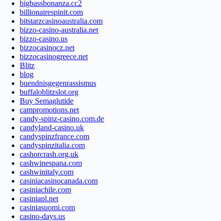
bigbassbonanza.cc2
billionairespinit.com
bitstarzcasinoaustralia.com
bizzo-casino-australia.net
bizzo-casino.us
bizzocasinocz.net
bizzocasinogreece.net
Blitz
blog
buendnisgegenrassismus
buffaloblitzslot.org
Buy Semaglutide
campromotions.net
candy-spinz-casino.com.de
candyland-casino.uk
candyspinzfrance.com
candyspinzitalia.com
cashorcrash.org.uk
cashwinespana.com
cashwinitaly.com
casiniacasinocanada.com
casiniachile.com
casiniapl.net
casiniasuomi.com
casino-days.us