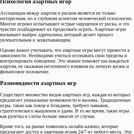
Психология азартных игор
Ассоциация между азартом и риском является не только
интересным, но и глубоким аспектом человеческой психологии.
Многие игроки испытывают острые ощущения от риска, и это
чувство подбадривает их продолжать играть. Азартные игры
вызывают выброс адреналина, который делает процесс
увлекательным и захватывающим.
Однако важно учитывать, что азартные игры могут привести к
зависимости. Необходимо учиться осознавать свои пределы и
контролировать поведение. Это знание поможет наслаждаться
азартом, не оказывая негативного влияния на личную жизнь и
финансовое положение.
Разновидности азартных игр
Существует множество видов азартных игр, каждая из которых
предлагает уникальные возможности и вызовы. Традиционные
игры, такие как покер и блэкджек, требуют навыков,
стратегического мышления и удачи. В то же время, такие игры
как рулетка и слоты больше зависят от случая.
Кроме того, на рынке появились онлайн-казино, которые
предлагают доступ к азартным играм 24/7 из любого места. Эти