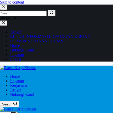
Skip to content
No results
Artikel
BUTUH INFORMASI LOWONGAN KERJA ?
FORM PENDATAAN ALUMNI
Home
Hubungi Kami
Layanan
Lokasi
Home
Layanan
Kerjasama
Artikel
Hubungi Kami
Search