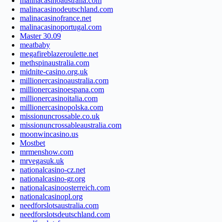
malinacasinoaustralia.com
malinacasinodeutschland.com
malinacasinofrance.net
malinacasinoportugal.com
Master 30.09
meatbaby
megafireblazeroulette.net
methspinaustralia.com
midnite-casino.org.uk
millionercasinoaustralia.com
millionercasinoespana.com
millionercasinoitalia.com
millionercasinopolska.com
missionuncrossable.co.uk
missionuncrossableaustralia.com
moonwincasino.us
Mostbet
mrmenshow.com
mrvegasuk.uk
nationalcasino-cz.net
nationalcasino-gr.org
nationalcasinoosterreich.com
nationalcasinopl.org
needforslotsaustralia.com
needforslotsdeutschland.com