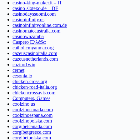
casino-king-maker.it – IT
casino-slotexo.de – DE
casinodayssuomi.com
casinoinfinity.us
casinoinfinityonline.com.de
casinomateaustralia.com
casinowazamba
Caspero Ελλάδα
catholicmyanmar.org
cazeuscasinoitalia.com
cazeusnetherlands.com
cazino1win
cernet
cesonia.io
chicken-cross.org
chicken-road-italia.org
chickencrossavis.com
Computers, Games
coolzino.us
coolzinocanada.com
coolzinoespana.com
coolzinopolska.com
corgibetcanada.com
corgibetgreece.com
corgibetpolska.com