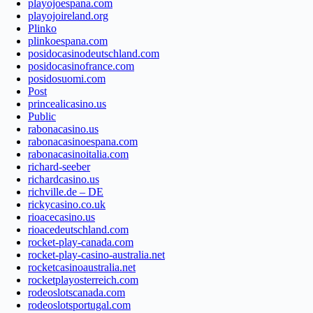
playojoespana.com
playojoireland.org
Plinko
plinkoespana.com
posidocasinodeutschland.com
posidocasinofrance.com
posidosuomi.com
Post
princealicasino.us
Public
rabonacasino.us
rabonacasinoespana.com
rabonacasinoitalia.com
richard-seeber
richardcasino.us
richville.de – DE
rickycasino.co.uk
rioacecasino.us
rioacedeutschland.com
rocket-play-canada.com
rocket-play-casino-australia.net
rocketcasinoaustralia.net
rocketplayosterreich.com
rodeoslotscanada.com
rodeoslotsportugal.com