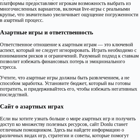
платформы предоставляют игрокам возможность выбрать из
многочисленных вариантов, включая live-игры с реальными
крупье, что значительно увеличивает ощущение погруженности
в азартный процесс.
Азартные игры и ответственность
Ответственное отношение к азартным играм — это ключевой
аспект, который не следует игнорировать. Играть необходимо с
пониманием рисков и ограничений. Разумный подход к ставкам
позволит избежать финансовых потерь и эмоционального
стресса.
Учтите, что азартные игры должны быть развлечением, а не
способом заработка. Установите бюджет, который вы готовы
потратить, и придерживайтесь его, чтобы избежать негативных
последствий.
Сайт о азартных играх
Если вы хотите узнать больше о мире азартных игр и получить
доступ ко множеству полезных ресурсов, сайт Donlu станет
отличным помощником. Здесь вы найдете информацию о
различных видах игр, стратегии и советы, которые помогут