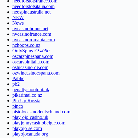
needforslotsfrance.com
needforslotsitalia.com
neospinaustralia.net
NEW
News
nvcasinobonus.net
nvcasinofrance.com
nvcasinoromania.com
nzhoops.co.nz
OnlySpins Ελλάδα
oscarspinespana.com
oscarspinitalia.com
oshicasino-de.com
ozwincasinoespana.com
Pablic
pb2
penaltyshootout.uk
pikarimai.co.nz
Pin Up Russia
pinco
pistolocasinodeutschland.com
play-ojo-casino.uk
playjonnycasinobelgie.com
playojo-se.com
playojocanada.org