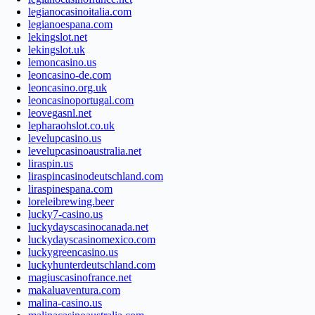
legianocasinoitalia.com
legianoespana.com
lekingslot.net
lekingslot.uk
lemoncasino.us
leoncasino-de.com
leoncasino.org.uk
leoncasinoportugal.com
leovegasnl.net
lepharaohslot.co.uk
levelupcasino.us
levelupcasinoaustralia.net
liraspin.us
liraspincasinodeutschland.com
liraspinespana.com
loreleibrewing.beer
lucky7-casino.us
luckydayscasinocanada.net
luckydayscasinomexico.com
luckygreencasino.us
luckyhunterdeutschland.com
magiuscasinofrance.net
makaluaventura.com
malina-casino.us