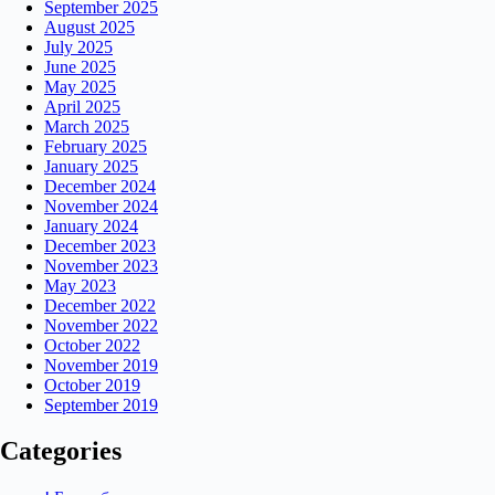
September 2025
August 2025
July 2025
June 2025
May 2025
April 2025
March 2025
February 2025
January 2025
December 2024
November 2024
January 2024
December 2023
November 2023
May 2023
December 2022
November 2022
October 2022
November 2019
October 2019
September 2019
Categories