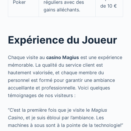
Poker
réguliers avec des
de 10 €
gains alléchants.
Expérience du Joueur
Chaque visite au
casino Magius
est une expérience
mémorable. La qualité du service client est
hautement valorisée, et chaque membre du
personnel est formé pour garantir une ambiance
accueillante et professionnelle. Voici quelques
témoignages de nos visiteurs :
“C’est la première fois que je visite le
Magius
Casino
, et je suis ébloui par l’ambiance. Les
machines à sous sont à la pointe de la technologie!”