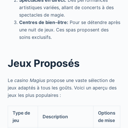
artistiques variées, allant de concerts à des
spectacles de magie.
Centres de bien-être:
Pour se détendre après
une nuit de jeux. Ces spas proposent des
soins exclusifs.
Jeux Proposés
Le
casino Magius
propose une vaste sélection de
jeux adaptés à tous les goûts. Voici un aperçu des
jeux les plus populaires :
Type de
Options
Description
jeu
de mise