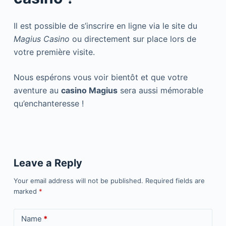
Il est possible de s’inscrire en ligne via le site du
Magius Casino
ou directement sur place lors de
votre première visite.
Nous espérons vous voir bientôt et que votre
aventure au
casino Magius
sera aussi mémorable
qu’enchanteresse !
Leave a Reply
Your email address will not be published.
Required fields are
marked
*
Name
*