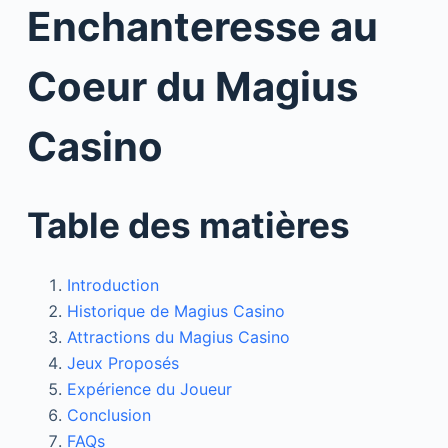
Enchanteresse au
Coeur du Magius
Casino
Table des matières
Introduction
Historique de Magius Casino
Attractions du Magius Casino
Jeux Proposés
Expérience du Joueur
Conclusion
FAQs