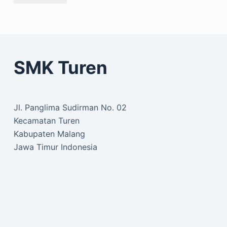
SMK Turen
Jl. Panglima Sudirman No. 02
Kecamatan Turen
Kabupaten Malang
Jawa Timur Indonesia