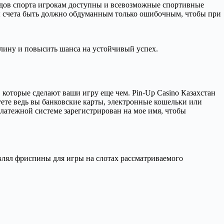
идов спорта игрокам доступны и всевозможные спортивные
ы счета быть должно обдуманным только ошибочным, чтобы при
лину и повысить шанса на устойчивый успех.
которые сделают ваши игру еще чем. Pin-Up Casino Казахстан
уете ведь вы банковские карты, электронные кошельки или
платежной системе зарегистрирован на мое имя, чтобы
влял фриспины для игры на слотах рассматриваемого