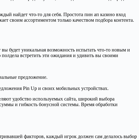
дый найдет что-то для себя. Простота пин ап казино вход
ает своим ассортиментом только качеством подбора контента.
у вы будет уникальная возможность испытать что-то новым и
Up полдела встретить эти ожидания и удивить вы своими
иальные предложение.
едложения Pin Up и своих мобильных устройствах.
деляют удобство используемых сайта, широкий выбора
суммы и гибкость бонусной системы. Время обработки
етривавшей факторов, каждый игрок должен сам делалось выбор