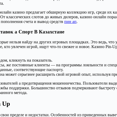
а.
нлайн казино предлагает обширную коллекцию игр, среди их каж
От классических слотов до живых дилеров, казино онлайн пораж
 пополнения счета и вывод средств
пин ап
.
тавок а Спорт В Казахстане
рые нельзя найду на других игровых площадках. Это ведь, что 
се, кто увлечен игрой, ищут что-то свежее и новое. Казино Pin-
одом, кликнуть на показатель.
усы, же постоянные клиенты — на программы лояльности и спец
данные, соответствующие паспорту.
а может серьезнее расширить свой игровой опыт, используя пр
льзователей а предотвращения мошенничества. Пользователи вы
лужбы поддержки. Большинство отзывов подчеркивают быстроту 
ранного метода.
n Up
 свои пределе и недостатки. Особенностей из приведенных выв