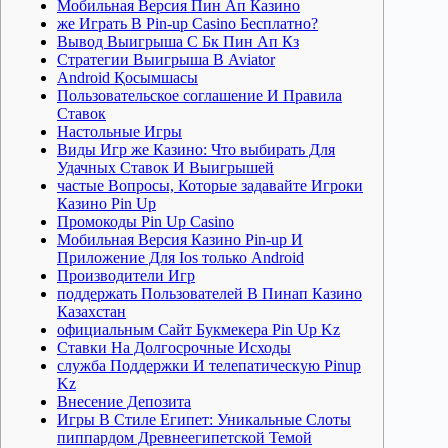
Мобильная Версия Пин Ап Казино
же Играть В Pin-up Casino Бесплатно?
Вывод Выигрыша С Бк Пин Ап Кз
Стратегии Выигрыша В Aviator
Android Қосымшасы
Пользовательское соглашение И Правила
Ставок
Настольные Игры
Виды Игр же Казино: Что выбирать Для
Удачных Ставок И Выигрышей
частые Вопросы, Которые задавайте Игроки
Казино Pin Up
Промокоды Pin Up Casino
Мобильная Версия Казино Pin-up И
Приложение Для Ios только Android
Производители Игр
поддержать Пользователей В Пинап Казино
Казахстан
официальным Сайт Букмекера Pin Up Kz
Ставки На Долгосрочные Исходы
служба Поддержки И телепатическую Pinup
Kz
Внесение Депозита
Игры В Стиле Египет: Уникальные Слоты
пиппардом Древнеегипетской Темой