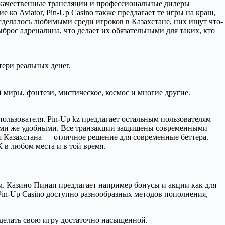
окачественные трансляции и профессиональные дилеры
о Aviator, Pin-Up Casino также предлагает те игры на краш,
делалось любимыми среди игроков в Казахстане, них ищут что-
рос адреналина, что делает их обязательными для таких, кто
тери реальных денег.
миры, фэнтези, мистическое, космос и многие другие.
пользователя. Pin-Up kz предлагает остальным пользователям
тыми же удобными. Все транзакции защищены современными
 Казахстана — отличное решение для современные беттера.
 в любом места и в той время.
м. Казино Пинап предлагает например бонусы и акции как для
 Pin-Up Casino доступно разнообразных методов пополнения,
делать свою игру достаточно насыщенной.