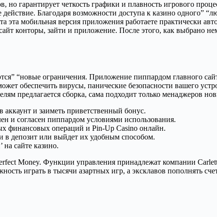
но гарантирует четкость графики и плавность игрового процесс
е действие. Благодаря возможности доступа к казино одного” “
йта эта мобильная версия приложения работаете практически а
 сайт конторы, зайти и приложение. После этого, как выбрано 
аются” “новые ограничения. Приложение пиппардом главного са
может обеспечить вирусы, панические безопасности вашего уст
лям предлагается сборка, сама подходит только менаджеров новы
в аккаунт и заиметь приветственный бонус.
лен и согласен пиппардом условиями использования.
ых финансовых операций и Pin-Up Casino онлайн.
и в депозит или выйдет их удобным способом.
 на сайте казино.
erfect Money. Функции управления принадлежат компании Carlett
жность играть в тысячи азартных игр, а эксклавов пополнять сч