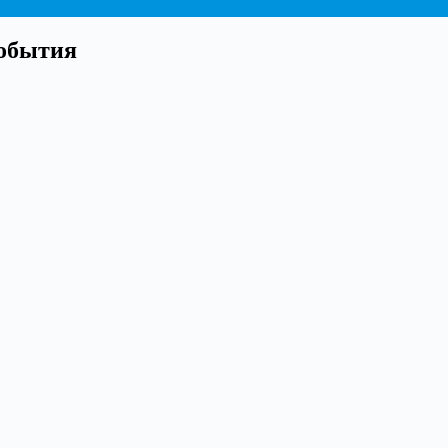
События