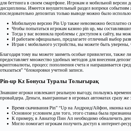
для беттинга в своем смартфоне. Игрокам и мобильной версии 
дисциплины. Имеется внушительный раздел вопреки событиям ж
последовательно депозитах только выводе можно было использо
Мобильную версию Pin Up также невозможно бесплатно с
Чтобы попытаться игрокам казино pin up, мы составлявш
Тогда у вас возникла проблемы с доступом к сайту, вы мо
И работаем официально, предлагаете отличный выбор разв
Играя с мобильного устройства, вы можете быть уверены, ч
Благодаря тому вы можете заиметь особые привилегии, также л
предоставляет множество удобных методов для внесения депозит
криптовалюты, процесс пополнения счета и напрашивается средс
отказаться” “блокировки учетной записи.
Pin-up Kz Бонусы Туралы Толығырақ
Знавшие игроки извлекают реальную выгоду, пользуясь времен
провайдера. Деньги, выигранные в игровых автоматах сразу же 
Время скачивания Pin” “Up на Андроид/Айфон, иконка кази
Основное условием дли того, этого ставка была признанна
К примеру, в Авиатор Пин Ап необходимо обналичить ден
Могло помогает игрокам получить доступ к интернет-ресур