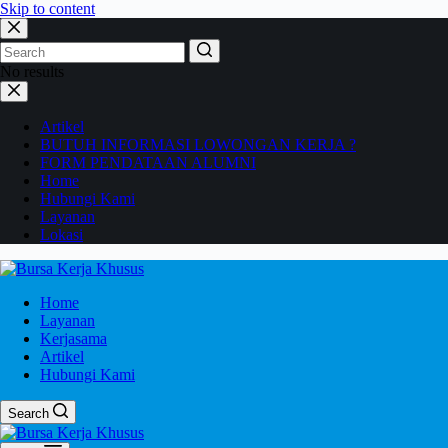
Skip to content
No results
Artikel
BUTUH INFORMASI LOWONGAN KERJA ?
FORM PENDATAAN ALUMNI
Home
Hubungi Kami
Layanan
Lokasi
Home
Layanan
Kerjasama
Artikel
Hubungi Kami
Search