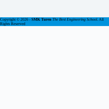
Copyright © 2026 -
SMK Turen
The Best Engineering School
. All
Rights Reserved