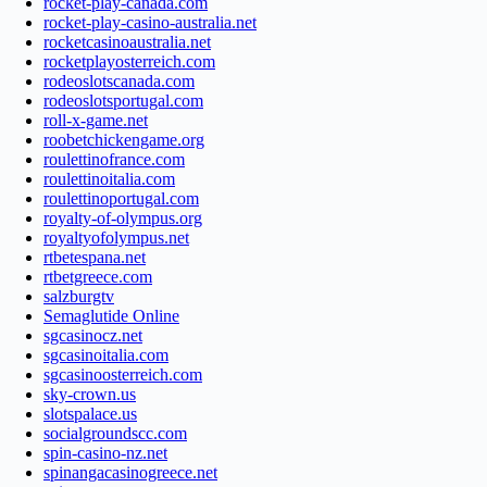
rocket-play-canada.com
rocket-play-casino-australia.net
rocketcasinoaustralia.net
rocketplayosterreich.com
rodeoslotscanada.com
rodeoslotsportugal.com
roll-x-game.net
roobetchickengame.org
roulettinofrance.com
roulettinoitalia.com
roulettinoportugal.com
royalty-of-olympus.org
royaltyofolympus.net
rtbetespana.net
rtbetgreece.com
salzburgtv
Semaglutide Online
sgcasinocz.net
sgcasinoitalia.com
sgcasinoosterreich.com
sky-crown.us
slotspalace.us
socialgroundscc.com
spin-casino-nz.net
spinangacasinogreece.net