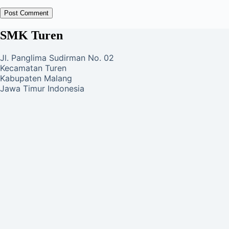
Post Comment
SMK Turen
Jl. Panglima Sudirman No. 02
Kecamatan Turen
Kabupaten Malang
Jawa Timur Indonesia