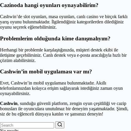
Cazinoda hangi oyunları oynayabilirim?
Cashwin’de slot oyunları, masa oyunları, canlı casino ve birçok farklı
yarış oyunu bulunmaktadır. İlgilendiğiniz kategorilerden dilediğiniz
oyunu seçerek eğlenebilirsiniz.
Problemlerim olduğunda kime danışmalıyım?
Herhangi bir problemle karşılaştığınızda, müşteri destek ekibi ile
iletişime geçebilirsiniz. Canlı destek veya e-posta aracılığıyla hızlı bir
çözüm alabilirsiniz.
Cashwin’in mobil uygulaması var mı?
Evet, Cashwin’in mobil uygulaması bulunmaktadır. Akıllı
telefonlarınızdan kolayca erişim sağlayarak istediğiniz zaman oyun
oynayabilirsiniz.
Cashwin
, sunduğu güvenli platform, zengin oyun çeşitliliği ve cazip
bonusları ile oyunculara unutulmaz bir deneyim yaşatmaktadır. Şimdi,
siz de bu eğlenceli dünyaya katılın ve şansınızı deneyin!
No results