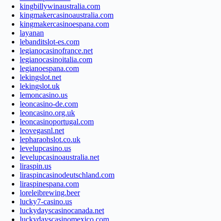
kingbillywinaustralia.com
kingmakercasinoaustralia.com
kingmakercasinoespana.com
layanan
lebanditslot-es.com
legianocasinofrance.net
legianocasinoitalia.com
legianoespana.com
lekingslot.net
lekingslot.uk
lemoncasino.us
leoncasino-de.com
leoncasino.org.uk
leoncasinoportugal.com
leovegasnl.net
lepharaohslot.co.uk
levelupcasino.us
levelupcasinoaustralia.net
liraspin.us
liraspincasinodeutschland.com
liraspinespana.com
loreleibrewing.beer
lucky7-casino.us
luckydayscasinocanada.net
luckydayscasinomexico.com