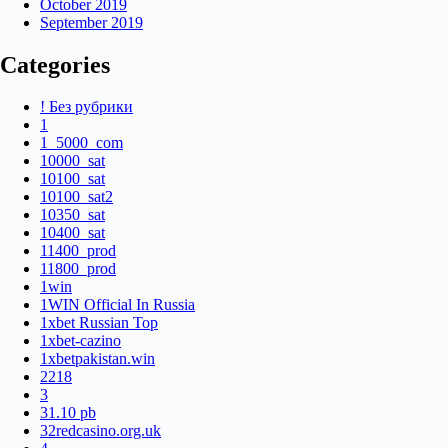
October 2019
September 2019
Categories
! Без рубрики
1
1_5000_com
10000_sat
10100_sat
10100_sat2
10350_sat
10400_sat
11400_prod
11800_prod
1win
1WIN Official In Russia
1xbet Russian Top
1xbet-cazino
1xbetpakistan.win
2218
3
31.10 pb
32redcasino.org.uk