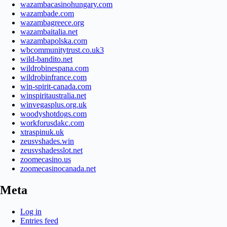
wazambacasinohungary.com
wazambade.com
wazambagreece.org
wazambaitalia.net
wazambapolska.com
wbcommunitytrust.co.uk3
wild-bandito.net
wildrobinespana.com
wildrobinfrance.com
win-spirit-canada.com
winspiritaustralia.net
winvegasplus.org.uk
woodyshotdogs.com
workforusdakc.com
xtraspinuk.uk
zeusvshades.win
zeusvshadesslot.net
zoomecasino.us
zoomecasinocanada.net
Meta
Log in
Entries feed