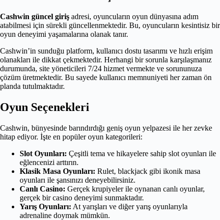
Cashwin güncel giriş
adresi, oyuncuların oyun dünyasına adım
atabilmesi için sürekli güncellenmektedir. Bu, oyuncuların kesintisiz bir
oyun deneyimi yaşamalarına olanak tanır.
Cashwin’in sunduğu platform, kullanıcı dostu tasarımı ve hızlı erişim
olanakları ile dikkat çekmektedir. Herhangi bir sorunla karşılaşmanız
durumunda, site yöneticileri 7/24 hizmet vermekte ve sorununuza
çözüm üretmektedir. Bu sayede kullanıcı memnuniyeti her zaman ön
planda tutulmaktadır.
Oyun Seçenekleri
Cashwin, bünyesinde barındırdığı geniş oyun yelpazesi ile her zevke
hitap ediyor. İşte en popüler oyun kategorileri:
Slot Oyunları:
Çeşitli tema ve hikayelere sahip slot oyunları ile
eğlencenizi arttırın.
Klasik Masa Oyunları:
Rulet, blackjack gibi ikonik masa
oyunları ile şansınızı deneyebilirsiniz.
Canlı Casino:
Gerçek krupiyeler ile oynanan canlı oyunlar,
gerçek bir casino deneyimi sunmaktadır.
Yarış Oyunları:
At yarışları ve diğer yarış oyunlarıyla
adrenaline doymak mümkün.