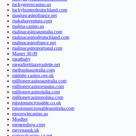
luckygreencasino.us
luckyhunterdeutschland.com
magiuscasinofrance.net
makaluaventura.com
malina-casino.us
malinacasinoaustralia.com
malinacasinodeutschland.com
malinacasinofrance.net
malinacasinoportugal.com
Master 30.09
meatbaby
megafireblazeroulette.net
methspinaustralia.com
midnite-casino.org.uk
millionercasinoaustralia.com
millionercasinoespana.com
millionercasinoitalia.com
millionercasinopolska.com
missionuncrossable.co.uk
missionuncrossableaustralia.com
moonwincasino.us
Mostbet
mrmenshow.com
mrvegasuk.uk
nationalcasino-cz.net