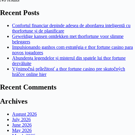
Recent Posts
Confortul financiar depinde adesea de abordarea inteligentă cu
thorfortune și de planificare
Geweldige kansen ontdekken met thorfortune voor slimme
beleggers
Impulsionando ganhos com estratégia e thor fortune casino para
novos jogadores
Abundența legendelor și misterul din spatele lui thor fortune
dezvăluite
Výnimočná príležitosť a thor fortune casino pre skutočných
hráčov online hier
Recent Comments
Archives
August 2026
July 2026
June 2026
May 2026