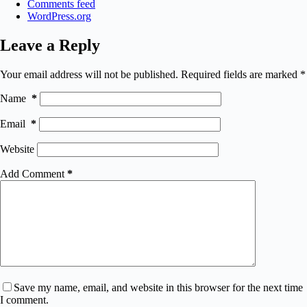
Comments feed
WordPress.org
Leave a Reply
Your email address will not be published.
Required fields are marked
*
Name
*
Email
*
Website
Add Comment
*
Save my name, email, and website in this browser for the next time
I comment.