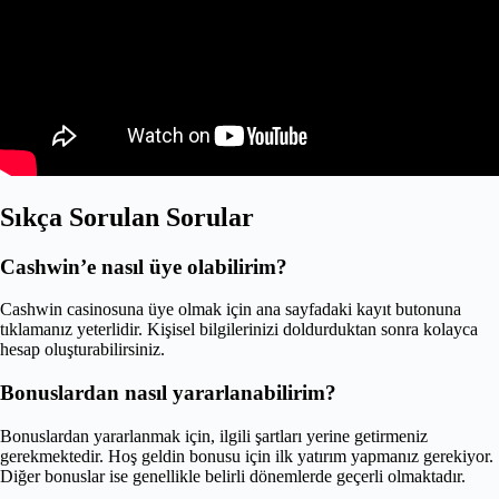
Sıkça Sorulan Sorular
Cashwin’e nasıl üye olabilirim?
Cashwin casinosuna üye olmak için ana sayfadaki kayıt butonuna
tıklamanız yeterlidir. Kişisel bilgilerinizi doldurduktan sonra kolayca
hesap oluşturabilirsiniz.
Bonuslardan nasıl yararlanabilirim?
Bonuslardan yararlanmak için, ilgili şartları yerine getirmeniz
gerekmektedir. Hoş geldin bonusu için ilk yatırım yapmanız gerekiyor.
Diğer bonuslar ise genellikle belirli dönemlerde geçerli olmaktadır.