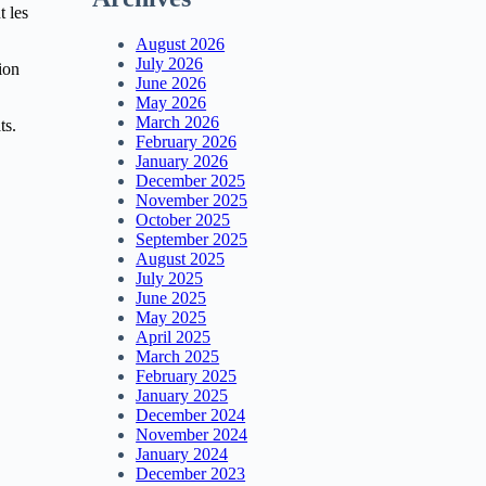
t les
August 2026
July 2026
ion
June 2026
May 2026
March 2026
ts.
February 2026
January 2026
December 2025
November 2025
October 2025
September 2025
August 2025
July 2025
June 2025
May 2025
April 2025
March 2025
February 2025
January 2025
December 2024
November 2024
January 2024
December 2023