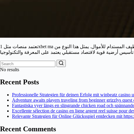
تعتمد منصات مثل 1xbet ma على الابتكار التكنولوجي لتقديم حلول تتناسب مع احتياجات السوق المتغيرة باستمرار، مما يسهم بدوره في تحفيز الاقتصاد الرقمي والتوظيف المستدام للأموال. يمثل هذا النوع من
No results
Recent Posts
Professionelle Strategien für deinen Erfolg mit winbeatz casin
Adventure awaits players traveling from beginner grizzlys quest c
Fantastiska vyer längs en slingrande chicken road och spännande
Excellente sélection de casino en ligne argent reel suisse pour de
Relevante Strategien für Online Glücksspiel entdecken mit https
Recent Comments