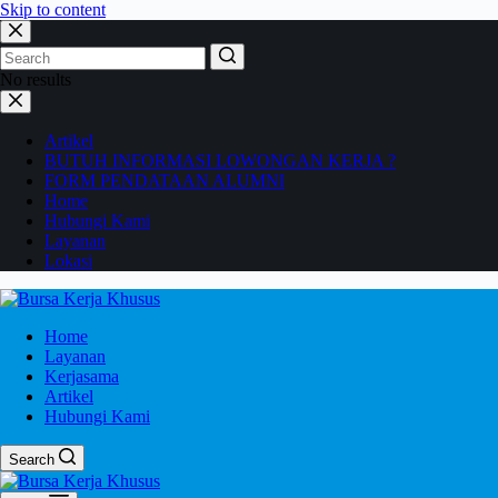
Skip to content
No results
Artikel
BUTUH INFORMASI LOWONGAN KERJA ?
FORM PENDATAAN ALUMNI
Home
Hubungi Kami
Layanan
Lokasi
Home
Layanan
Kerjasama
Artikel
Hubungi Kami
Search