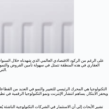
على الرغم من الركود الاقتصادي العالمي الذي شهدناه خلال السنوات 
العقاري في هذه المنطقة تتمثل في سهولة تأمين القروض والتموي
، التي تسهل فهم الأنماط والتوجهات السوقية للمستثمرين في وقت قياسي.
التكنولوجيا هي المحرك الرئيسي للتغيير والنمو في العديد من القطاع
ويحفز الابتكار. يساهم انتشار الإنترنت ونمو التكنولوجيا الرقمية في 
تشير الأبحاث إلى أن الاستثمار في الشركات التكنولوجية الناشئة يُع