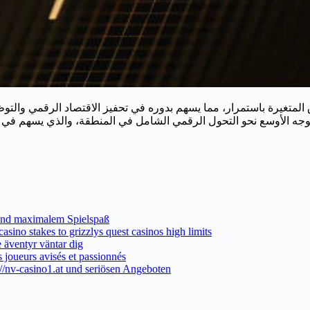
o und maximalem Spielspaß
asino stakes to grizzlys quest casinos high limits
 äventyr väntar dig
s joueurs avisés et passionnés
://nv-casino1.at und seriösen Angeboten