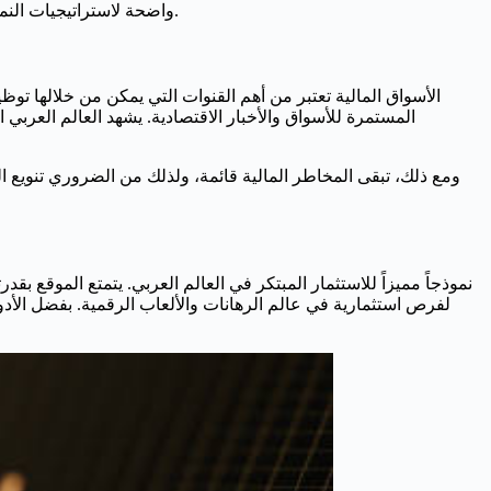
واضحة لاستراتيجيات النمو، يمكن للمستثمرين المحليين والدوليين الاستفادة بشكل كبير من هذه الفرص الواعدة التي تقدمها المنطقة العربية في هذا القطاع الديناميكي.
الأسواق المالية تعتبر من أهم القنوات التي يمكن من خلالها توظي
المستمرة للأسواق والأخبار الاقتصادية. يشهد العالم العربي
ومع ذلك، تبقى المخاطر المالية قائمة، ولذلك من الضروري تنويع ا،
لفرص استثمارية في عالم الرهانات والألعاب الرقمية. بفضل الأدوات