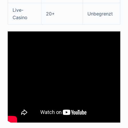
Live-
20+
Unbegrenzt
Casino