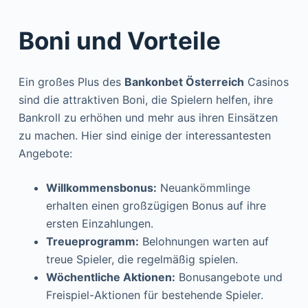
Boni und Vorteile
Ein großes Plus des
Bankonbet Österreich
Casinos
sind die attraktiven Boni, die Spielern helfen, ihre
Bankroll zu erhöhen und mehr aus ihren Einsätzen
zu machen. Hier sind einige der interessantesten
Angebote:
Willkommensbonus:
Neuankömmlinge
erhalten einen großzügigen Bonus auf ihre
ersten Einzahlungen.
Treueprogramm:
Belohnungen warten auf
treue Spieler, die regelmäßig spielen.
Wöchentliche Aktionen:
Bonusangebote und
Freispiel-Aktionen für bestehende Spieler.