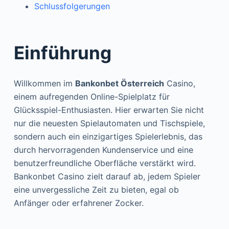
Schlussfolgerungen
Einführung
Willkommen im
Bankonbet Österreich
Casino,
einem aufregenden Online-Spielplatz für
Glücksspiel-Enthusiasten. Hier erwarten Sie nicht
nur die neuesten Spielautomaten und Tischspiele,
sondern auch ein einzigartiges Spielerlebnis, das
durch hervorragenden Kundenservice und eine
benutzerfreundliche Oberfläche verstärkt wird.
Bankonbet Casino zielt darauf ab, jedem Spieler
eine unvergessliche Zeit zu bieten, egal ob
Anfänger oder erfahrener Zocker.