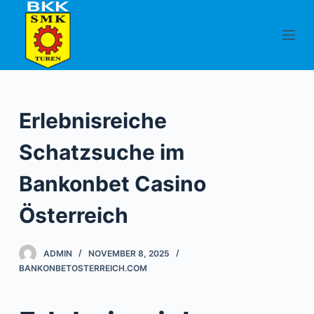
S
k
i
p
t
o
Erlebnisreiche
c
o
Schatzsuche im
n
Bankonbet Casino
t
e
Österreich
n
t
ADMIN
NOVEMBER 8, 2025
BANKONBETOSTERREICH.COM