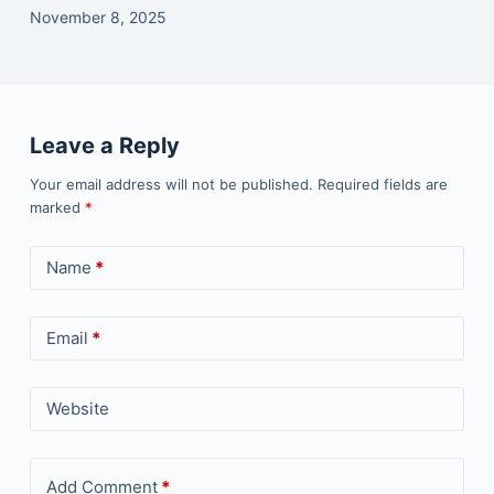
November 8, 2025
Leave a Reply
Your email address will not be published.
Required fields are
marked
*
Name
*
Email
*
Website
Add Comment
*