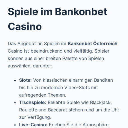
Spiele im Bankonbet
Casino
Das Angebot an Spielen im
Bankonbet Österreich
Casino ist beeindruckend und vielfältig. Spieler
können aus einer breiten Palette von Spielen
auswählen, darunter:
Slots:
Von klassischen einarmigen Banditen
bis hin zu modernen Video-Slots mit
aufregenden Themen.
Tischspiele:
Beliebte Spiele wie Blackjack,
Roulette und Baccarat stehen rund um die Uhr
zur Verfügung.
Live-Casino:
Erleben Sie die Atmosphäre