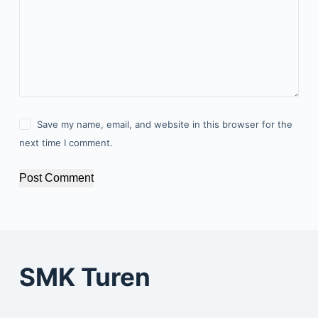
Save my name, email, and website in this browser for the
next time I comment.
Post Comment
SMK Turen