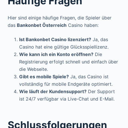
Häufige Fragen
Hier sind einige häufige Fragen, die Spieler über
das
Bankonbet Österreich
Casino haben:
Ist Bankonbet Casino lizenziert?
Ja, das
Casino hat eine gültige Glücksspiellizenz.
Wie kann ich ein Konto eröffnen?
Die
Registrierung erfolgt schnell und einfach über
die Webseite.
Gibt es mobile Spiele?
Ja, das Casino ist
vollständig für mobile Endgeräte optimiert.
Wie läuft der Kundensupport?
Der Support
ist 24/7 verfügbar via Live-Chat und E-Mail.
Schlussfolgerungen