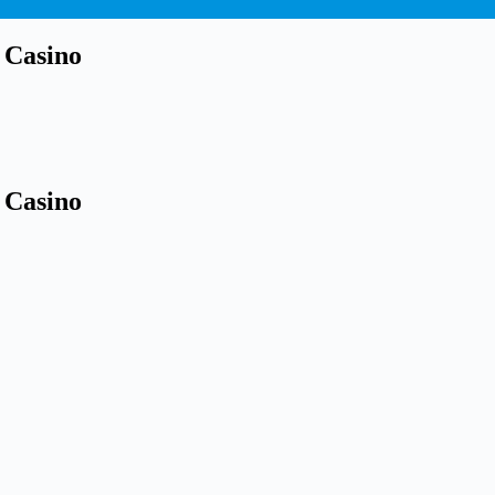
 Casino
 Casino