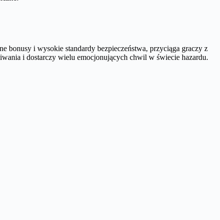
jne bonusy i wysokie standardy bezpieczeństwa, przyciąga graczy z
iwania i dostarczy wielu emocjonujących chwil w świecie hazardu.