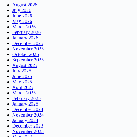
August 2026
July 2026
June 2026
May 2026
March 2026
February 2026
January 2026
December 2025
November 2025
October 2025
September 2025
August 2025
July 2025
June 2025
May 2025
April 2025
March 2025
February 2025
January 2025
December 2024
November 2024
January 2024
December 2023
November 2023
May 2023