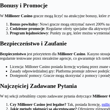
Bonusy i Promocje
W
Millioner Casino
gracze mogą liczyć na atrakcyjne bonusy, które 
Bonus powitalny
: Nowi gracze mogą otrzymać nawet 200% na 
Codzienne promocje
: Regularne oferty specjalne dla aktywnyc
Program lojalnościowy
: Punkty za grę, które można wymieniać
Bezpieczeństwo i Zaufanie
Bezpieczeństwo
jest priorytetem dla
Millioner Casino
. Kasyno stosuj
regularnie testowane przez niezależne agencje, co gwarantuje ich rzete
Licencja: Milloner Casino posiada licencję wydaną przez znane 
Zasady odpowiedzialnej gry: Platforma promuje zdrowe podejśc
Dostępność pomocy: Gracze mogą skorzystać z pomocy i pora
Najczęściej Zadawane Pytania
W tej sekcji zebraliśmy często zadawane pytania dotyczące
Millioner 
Czy Millioner Casino jest legalne?
Tak, posiada licencję,
milli
Jakie metody płatności są akceptowane?
Oferujemy różnorodne