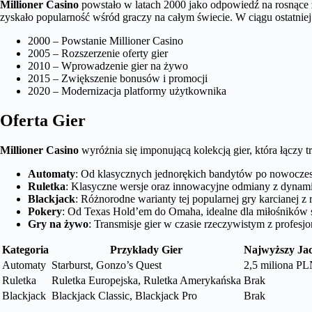
Millioner Casino
powstało w latach 2000 jako odpowiedź na rosnące 
zyskało popularność wśród graczy na całym świecie. W ciągu ostatnie
2000 – Powstanie Millioner Casino
2005 – Rozszerzenie oferty gier
2010 – Wprowadzenie gier na żywo
2015 – Zwiększenie bonusów i promocji
2020 – Modernizacja platformy użytkownika
Oferta Gier
Millioner Casino
wyróżnia się imponującą kolekcją gier, która łączy 
Automaty
: Od klasycznych jednorękich bandytów po nowoczesn
Ruletka
: Klasyczne wersje oraz innowacyjne odmiany z dynam
Blackjack
: Różnorodne warianty tej popularnej gry karcianej z
Pokery
: Od Texas Hold’em do Omaha, idealne dla miłośników st
Gry na żywo
: Transmisje gier w czasie rzeczywistym z profesj
Kategoria
Przykłady Gier
Najwyższy Ja
Automaty
Starburst, Gonzo’s Quest
2,5 miliona P
Ruletka
Ruletka Europejska, Ruletka Amerykańska
Brak
Blackjack
Blackjack Classic, Blackjack Pro
Brak