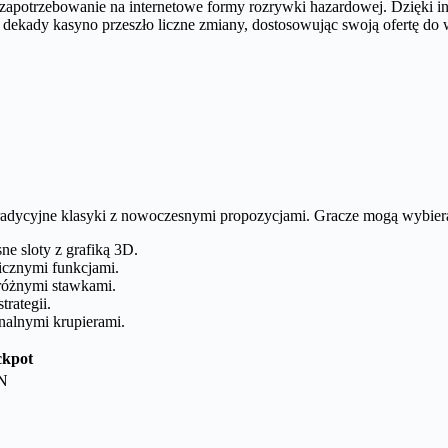
zapotrzebowanie na internetowe formy rozrywki hazardowej. Dzięki 
j dekady kasyno przeszło liczne zmiany, dostosowując swoją ofertę d
tradycyjne klasyki z nowoczesnymi propozycjami. Gracze mogą wybierać
e sloty z grafiką 3D.
icznymi funkcjami.
 różnymi stawkami.
rategii.
onalnymi krupierami.
ckpot
LN