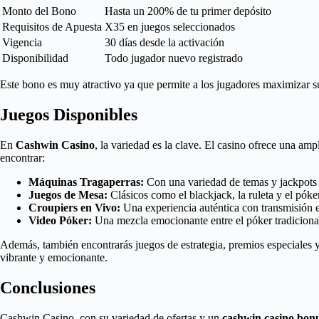
Monto del Bono
Hasta un 200% de tu primer depósito
Requisitos de Apuesta
X35 en juegos seleccionados
Vigencia
30 días desde la activación
Disponibilidad
Todo jugador nuevo registrado
Este bono es muy atractivo ya que permite a los jugadores maximizar su 
Juegos Disponibles
En
Cashwin Casino
, la variedad es la clave. El casino ofrece una am
encontrar:
Máquinas Tragaperras:
Con una variedad de temas y jackpots 
Juegos de Mesa:
Clásicos como el blackjack, la ruleta y el póker
Croupiers en Vivo:
Una experiencia auténtica con transmisión 
Video Póker:
Una mezcla emocionante entre el póker tradicional
Además, también encontrarás juegos de estrategia, premios especiales 
vibrante y emocionante.
Conclusiones
Cashwin Casino, con su variedad de ofertas y un
cashwin casino bon