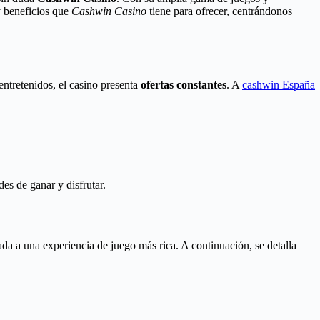
y beneficios que
Cashwin Casino
tiene para ofrecer, centrándonos
entretenidos, el casino presenta
ofertas constantes
. A
cashwin España
es de ganar y disfrutar.
ada a una experiencia de juego más rica. A continuación, se detalla