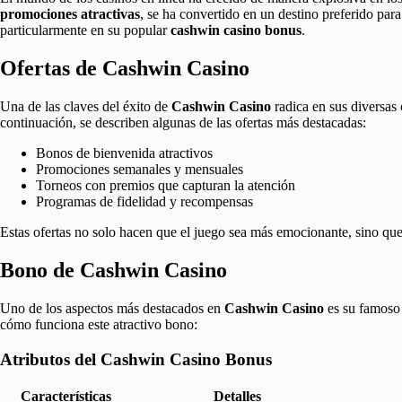
promociones atractivas
, se ha convertido en un destino preferido par
particularmente en su popular
cashwin casino bonus
.
Ofertas de Cashwin Casino
Una de las claves del éxito de
Cashwin Casino
radica en sus diversas 
continuación, se describen algunas de las ofertas más destacadas:
Bonos de bienvenida atractivos
Promociones semanales y mensuales
Torneos con premios que capturan la atención
Programas de fidelidad y recompensas
Estas ofertas no solo hacen que el juego sea más emocionante, sino que
Bono de Cashwin Casino
Uno de los aspectos más destacados en
Cashwin Casino
es su famos
cómo funciona este atractivo bono:
Atributos del Cashwin Casino Bonus
Características
Detalles