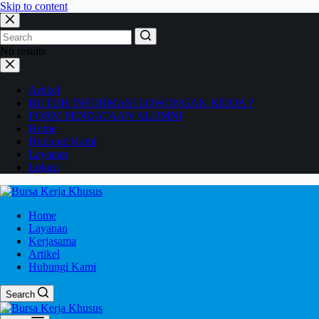
Skip to content
No results
Artikel
BUTUH INFORMASI LOWONGAN KERJA ?
FORM PENDATAAN ALUMNI
Home
Hubungi Kami
Layanan
Lokasi
Home
Layanan
Kerjasama
Artikel
Hubungi Kami
Search