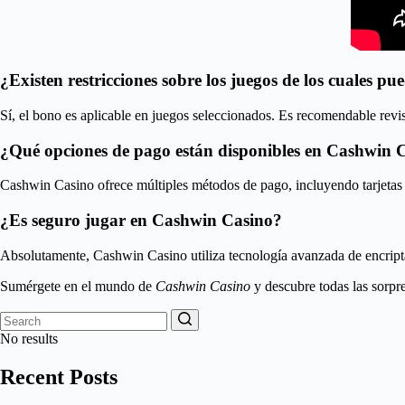
¿Existen restricciones sobre los juegos de los cuales pu
Sí, el bono es aplicable en juegos seleccionados. Es recomendable revis
¿Qué opciones de pago están disponibles en Cashwin 
Cashwin Casino ofrece múltiples métodos de pago, incluyendo tarjetas de
¿Es seguro jugar en Cashwin Casino?
Absolutamente, Cashwin Casino utiliza tecnología avanzada de encriptac
Sumérgete en el mundo de
Cashwin Casino
y descubre todas las sorpr
No results
Recent Posts