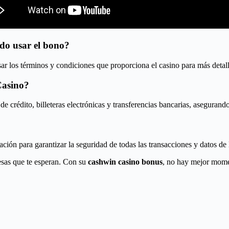
edo usar el bono?
ar los términos y condiciones que proporciona el casino para más detall
Casino?
 crédito, billeteras electrónicas y transferencias bancarias, asegurand
ión para garantizar la seguridad de todas las transacciones y datos de 
esas que te esperan. Con su
cashwin casino bonus
, no hay mejor mome