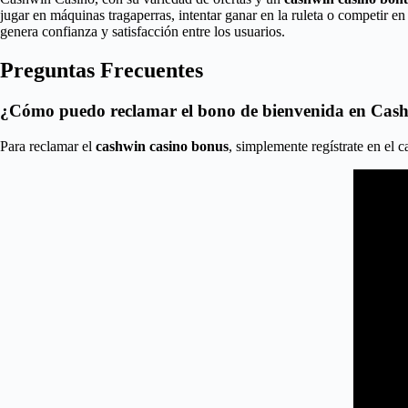
jugar en máquinas tragaperras, intentar ganar en la ruleta o competir en
genera confianza y satisfacción entre los usuarios.
Preguntas Frecuentes
¿Cómo puedo reclamar el bono de bienvenida en Cas
Para reclamar el
cashwin casino bonus
, simplemente regístrate en el c